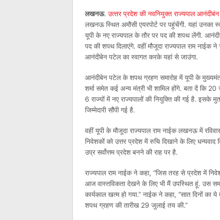
लखनऊ
.
उत्‍तर प्रदेश की नवनियुक्‍त राज्‍यपाल आनंदीबं
लखनऊ स्थित अमौसी एयरपोर्ट पर पहुंचेंगी. यहां उनका 
यूपी के नए राज्‍यपाल के तौर पर पद की शपथ लेंगी. आनंदीबे
पद की शपथ दिलाएंगे. वहीं मौजूदा राज्‍यपाल राम नाईक ने
आनंदीबेन पटेल का स्‍वागत करके यहां से जाउंगा.
आनंदीबेन पटेल के शपथ ग्रहण समारोह में यूपी के मुख्‍यमंत्
शर्मा समेत कई अन्‍य मंत्री भी शामिल होंगे. बता दें कि 
6 राज्‍यों में नए राज्‍यपालों की नियुक्ति की गई है. इसके म
जिम्‍मेदारी सौंपी गई है.
वहीं यूपी के मौजूदा राज्यपाल राम नाईक लखनऊ में रविवार को
निवेशकों को उत्तर प्रदेश में रुचि दिखाने के लिए धन्यवाद द
उप्र सर्वोत्तम प्रदेश बनने की राह पर है.
राज्‍यपाल राम नाईक ने कहा, “जिस तरह से प्रदेश में निवेश
आज वास्तविकता देखने के लिए भी मैं उपस्थित हूं. उस सम
कार्यकाल खत्म हो गया.” नाईक ने कहा, “सात दिनों का ये म
शपथ ग्रहण की तारीख 29 जुलाई तय की.”