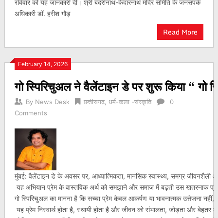
रविवार को यह जानकारी दी। श्री बदरीनाथ-केदारनाथ मंदिर समिति के जनसंपर्क
अधिकारी डॉ. हरीश गौड़
Read More
February 14, 2026
गो स्पिरिचुअल ने वैलेंटाइन डे पर शुरू किया “ गो
By
News Desk
छत्तीसगढ़
,
धर्म-कला -संस्कृति
0
Comments
मुंबई: वैलेंटाइन डे के अवसर पर, आध्यात्मिकता, मानसिक स्वास्थ्य, समग्र जीवनशैली औ
यह अभियान प्रेम के वास्तविक अर्थ को समझाने और समाज में बढ़ती उस खतरनाक प्रवृत्ति 
गो स्पिरिचुअल का मानना है कि सच्चा प्रेम केवल आकर्षण या भावनात्मक उत्तेजना नहीं
यह प्रेम निस्वार्थ होता है, स्थायी होता है और जीवन को संभालता, जोड़ता और बेहतर ब