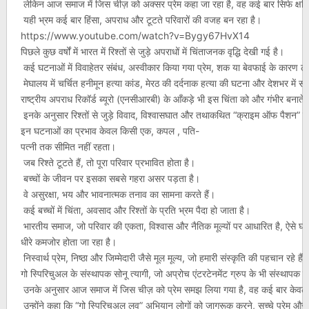
लेकिन आज समाज में जिस चीज़ को अक्सर प्रेम कहा जा रहा है, वह कई बार सिर्फ क्षणि
यही भ्रम कई बार हिंसा, अपराध और टूटते परिवारों की वजह बन रहा है।
https://www.youtube.com/watch?v=Bygy67HvX14
पिछले कुछ वर्षों में भारत में रिश्तों से जुड़े अपराधों में चिंताजनक वृद्धि देखी गई है।
कई घटनाओं में विवाहेतर संबंध, अस्वीकार किया गया प्रेम, शक या बेवफाई के कारण लो
मेघालय में चर्चित हनीमून हत्या कांड, मेरठ की दर्दनाक हत्या की घटना और देशभर में सा
राष्ट्रीय अपराध रिकॉर्ड ब्यूरो (एनसीआरबी) के आँकड़े भी इस चिंता को और गंभीर बनाते ह
इनके अनुसार रिश्तों से जुड़े विवाद, विश्वासघात और तथाकथित “क्राइम ऑफ पैशन” से ज
इन घटनाओं का प्रभाव केवल किसी एक, कपल , पति-
पत्नी तक सीमित नहीं रहता।
जब रिश्ते टूटते हैं, तो पूरा परिवार प्रभावित होता है।
बच्चों के जीवन पर इसका सबसे गहरा असर पड़ता है।
वे असुरक्षा, भय और भावनात्मक तनाव का सामना करते हैं।
कई बच्चों में चिंता, अवसाद और रिश्तों के प्रति भ्रम पैदा हो जाता है।
भारतीय समाज, जो परिवार की एकता, विश्वास और नैतिक मूल्यों पर आधारित है, ऐसे घटना
धीरे कमजोर होता जा रहा है।
निस्वार्थ प्रेम, निष्ठा और जिम्मेदारी जैसे मूल मूल्य, जो हमारी संस्कृति की पहचान रहे हैं,
गो स्पिरिचुअल के संस्थापक सोनू त्यागी, जो अप्रोच एंटरटेनमेंट ग्रुप के भी संस्थापक 
उनके अनुसार आज समाज में जिस चीज़ को प्रेम समझ लिया गया है, वह कई बार केवल 
उन्होंने कहा कि “गो स्पिरिचुअल लव” अभियान लोगों को जागरूक करने, सच्चे प्रेम और