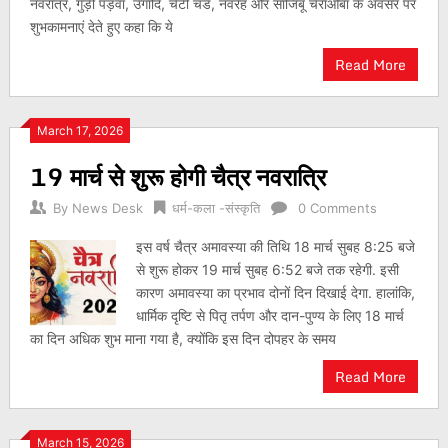
नवरात्र, गुड़ी पड़वा, उगादि, चेटी चंड, नवरेह और साजिबू चेराओबा के अवसर पर
शुभकामनाएं देते हुए कहा कि ये
Read More
March 17, 2026
19 मार्च से शुरू होगी चैत्र नवरात्रि
By
News Desk
धर्म-कला -संस्कृति
0 Comments
इस वर्ष चैत्र अमावस्या की तिथि 18 मार्च सुबह 8:25 बजे
से शुरू होकर 19 मार्च सुबह 6:52 बजे तक रहेगी. इसी
कारण अमावस्या का प्रभाव दोनों दिन दिखाई देगा. हालांकि,
धार्मिक दृष्टि से पितृ तर्पण और दान-पुण्य के लिए 18 मार्च
का दिन अधिक शुभ माना गया है, क्योंकि इस दिन दोपहर के समय
Read More
March 15, 2026