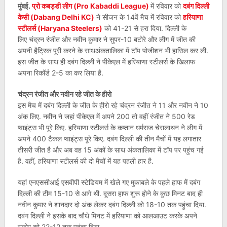
मुंबई.
प्रो कबड्डी लीग (Pro Kabaddi League)
में रविवार को
दबंग दिल्ली
केसी (Dabang Delhi KC)
ने सीजन के 14वें मैच में रविवार को
हरियाणा
स्टीलर्स (Haryana Steelers)
को 41-21 से हरा दिया. दिल्ली के
लिए चंद्रन रंजीत और नवीन कुमार ने सुपर-10 बटोरे और लीग में जीत की
अपनी हैट्रिक पूरी करने के साथअंकतालिका में टॉप पोजीशन भी हासिल कर ली.
इस जीत के साथ ही दबंग दिल्ली ने पीकेएल में हरियाणा स्टीलर्स के खिलाफ
अपना रिकॉर्ड 2-5 का कर लिया है.
चंद्रन रंजीत और नवीन रहे जीत के हीरो
इस मैच में दबंग दिल्ली के जीत के हीरो रहे चंद्रन रंजीत ने 11 और नवीन ने 10
अंक लिए. नवीन ने जहां पीकेएल में अपने 200 तो वहीं रंजीत ने 500 रेड
प्वाइंट्स भी पूरे किए. हरियाणा स्टीलर्स के कप्तान धर्मराज चेरालाथन ने लीग में
अपने 400 टैकल प्वाइंट्स पूरे किए. दबंग दिल्ली की तीन मैचों में यह लगातार
तीसरी जीत है और अब वह 15 अंकों के साथ अंकतालिका में टॉप पर पहुंच गई
है. वहीं, हरियाणा स्टीलर्स की दो मैचों में यह पहली हार है.
यहां एनएससीआई एसवीपी स्टेडियम में खेले गए मुकाबले के पहले हाफ में दबंग
दिल्ली की टीम 15-10 से आगे थी. दूसरा हाफ शुरू होने के कुछ मिनट बाद ही
नवीन कुमार ने शानदार दो अंक लेकर दबंग दिल्ली को 18-10 तक पहुंचा दिया.
दबंग दिल्ली ने इसके बाद चौथे मिनट में हरियाणा को आलआउट करके अपने
स्कोर को 22-12 तक पहुंचा दिया.