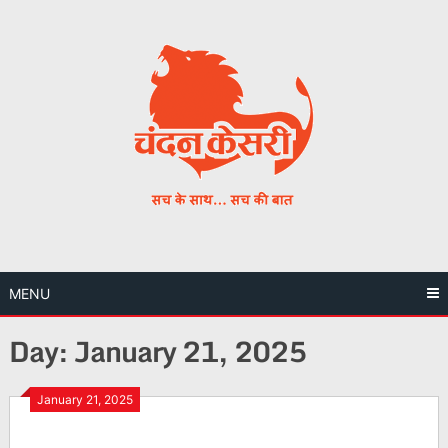
Skip
to
content
MENU
Day:
January 21, 2025
January 21, 2025