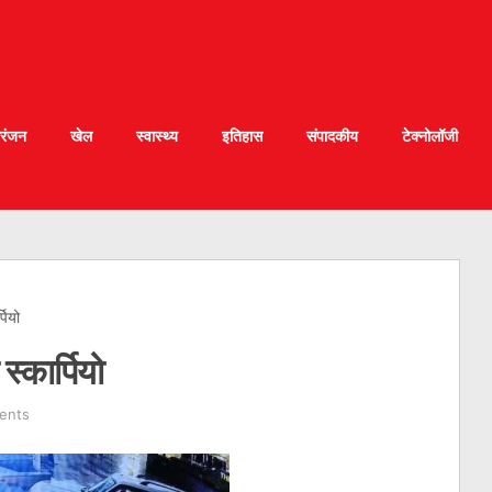
रंजन
खेल
स्वास्थ्य
इतिहास
संपादकीय
टेक्नोलॉजी
पियो
स्कार्पियो
ents