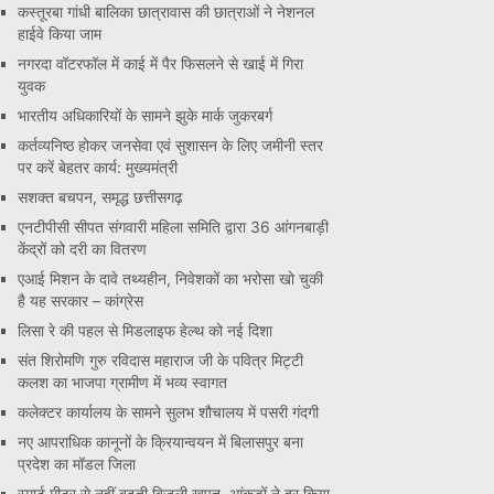
कस्तूरबा गांधी बालिका छात्रावास की छात्राओं ने नेशनल
हाईवे किया जाम
नगरदा वॉटरफॉल में काई में पैर फिसलने से खाई में गिरा
युवक
भारतीय अधिकारियों के सामने झुके मार्क जुकरबर्ग
कर्तव्यनिष्ठ होकर जनसेवा एवं सुशासन के लिए जमीनी स्तर
पर करें बेहतर कार्य: मुख्यमंत्री
सशक्त बचपन, समृद्ध छत्तीसगढ़
एनटीपीसी सीपत संगवारी महिला समिति द्वारा 36 आंगनबाड़ी
केंद्रों को दरी का वितरण
एआई मिशन के दावे तथ्यहीन, निवेशकों का भरोसा खो चुकी
है यह सरकार – कांग्रेस
लिसा रे की पहल से मिडलाइफ हेल्थ को नई दिशा
संत शिरोमणि गुरु रविदास महाराज जी के पवित्र मिट्टी
कलश का भाजपा ग्रामीण में भव्य स्वागत
कलेक्टर कार्यालय के सामने सुलभ शौचालय में पसरी गंदगी
नए आपराधिक कानूनों के क्रियान्वयन में बिलासपुर बना
प्रदेश का मॉडल जिला
स्मार्ट मीटर से नहीं बढ़ती बिजली खपत, आंकड़ों ने दूर किया