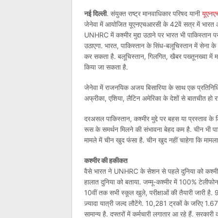
नई दिल्‍ली
. संयुक्‍त राष्‍ट्र मानवाधिकार परिषद यानी
यूएन
जेनेवा में आयोजित यूएनएचआरसी के 42वें सत्र में भारत औ
UNHRC में कश्मीर मुद्दा उठाने पर भारत भी पाकिस्तान 
उठाएगा. भारत, पाकिस्तान के सिंध-बलूचिस्‍तान में सेना क
कर सकता है. बलूचिस्तान, गिलगित, खैबर पख्तूनख्वा में म
किया जा सकता है.
जेनेवा में राजनयिक अजय बिसारिया के साथ एक प्रतिनिधिम
अफ्रीका, एशिया, लैटिन अमेरिका के देशों से बातचीत हो रह
दरअसल पाकिस्तान, कश्‍मीर मुद्दे पर बहस या प्रस्ताव 
रूस के समर्थन मिलने की संभावना बेहद कम है. चीन भी पाक
मामले में चीन खुद फंसा है. चीन खुद नहीं चाहेगा कि मामला
कश्‍मीर की हकीकत
वैसे भारत ने UNHRC के सेशन से पहले दुनिया को कश्मीर 
हालात दुनिया को बताया. जम्मू-कश्मीर में 100% टेलीफोन स
10वीं तक सभी स्कूल खुले, परीक्षाओं की तैयारी जारी है. 
ज़्यादा यात्री जल्द लौटेंगे. 10,281 ट्रकों के जरिए 1.6
सामान्य है. दफ्तरों में कर्मचारी लगातार आ रहे हैं. सरकारी