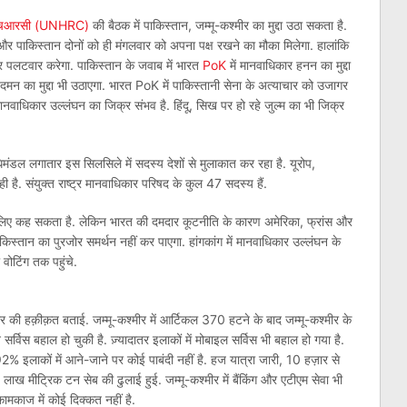
एचआरसी (UNHRC)
की बैठक में पाकिस्‍तान, जम्‍मू-कश्‍मीर का मुद्दा उठा सकता है.
र पाकिस्‍तान दोनों को ही मंगलवार को अपना पक्ष रखने का मौका मिलेगा. हालां‍कि
पर पलटवार करेगा. पाकिस्तान के जवाब में भारत
PoK
में मानवाधिकार हनन का मुद्दा
े दमन का मुद्दा भी उठाएगा. भारत PoK में पाकिस्तानी सेना के अत्याचार को उजागर
ानवाधिकार उल्लंघन का जिक्र संभव है. हिंदू, सिख पर हो रहे जुल्म का भी जिक्र
ंडल लगातार इस सिलसिले में सदस्य देशों से मुलाकात कर रहा है. यूरोप,
ी है. संयुक्त राष्ट्र मानवाधिकार परिषद के कुल 47 सदस्य हैं.
के लिए कह सकता है. लेकिन भारत की दमदार कूटनीति के कारण अमेरिका, फ्रांस और
िस्तान का पुरजोर समर्थन नहीं कर पाएगा. हांगकांग में मानवाधिकार उल्लंघन के
 वोटिंग तक पहुंचे.
की हक़ीक़त बताई. जम्‍मू-कश्‍मीर में आर्टिकल 370 हटने के बाद जम्मू-कश्मीर के
र्विस बहाल हो चुकी है. ज़्यादातर इलाकों में मोबाइल सर्विस भी बहाल हो गया है.
92% इलाकों में आने-जाने पर कोई पाबंदी नहीं है. हज यात्रा जारी, 10 हज़ार से
7 लाख मीट्रिक टन सेब की ढुलाई हुई. जम्मू-कश्मीर में बैंकिंग और एटीएम सेवा भी
 कामकाज में कोई दिक्कत नहीं है.