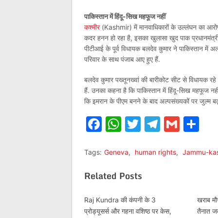
पाकिस्‍तान में हिंदू-सिख महफूज नहीं
कश्‍मीर
(Kashmir) में मानवाधिकारों के उल्‍लंघन का आरो
कदर हनन हो रहा है, इसका खुलासा खुद पाक प्रधानमंत्
पीटीआई के पूर्व विधायक बलदेव कुमार ने पाकिस्‍तान में अल्
परिवार के साथ पंजाब आए हुए हैं.
बलदेव कुमार पख्तूनख्वां की बारीकोट सीट से विधायक रहे 
हैं. उनका कहना है कि पाकिस्‍तान में हिंदू-सिख महफूज नहीं
कि इमरान के पीएम बनने के बाद अल्‍पसंख्‍यकों पर जुल्‍म बढ़
Facebook
WhatsApp
Twitter
Telegr
Gmai
Sh
Tags:
Geneva
,
human rights
,
Jammu-kas
Related Posts
Raj Kundra की कंपनी के 3
खराब मौस
प्रोड्यूसर्स और गहना वशिष्ठ पर केस,
तैनात ज