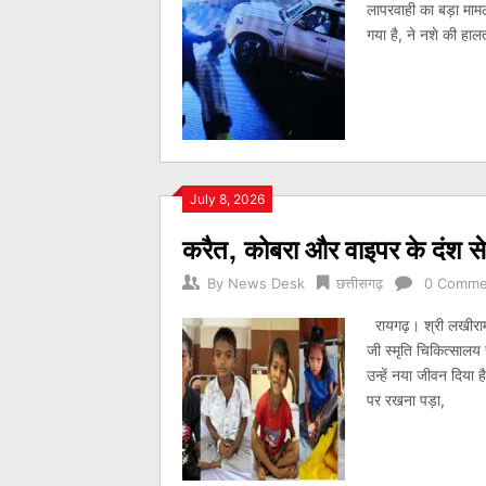
लापरवाही का बड़ा मा
गया है, ने नशे की हालत
July 8, 2026
करैत, कोबरा और वाइपर के दंश स
By
News Desk
छत्तीसगढ़
0 Comme
रायगढ़। श्री लखीराम 
जी स्मृति चिकित्सालय 
उन्हें नया जीवन दिया है
पर रखना पड़ा,