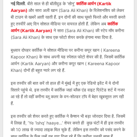
नई दिल्ली
. बीते साल से ही बॉलीवुड के ‘सोनू’
कार्तिक आर्यन (Kartik
Aaryan)
और सारा अली खान (Sara Ali Khan) के रिलेशनशिप को लेकर
बी टाउन से खबरें आती रहती हैं. इन दोनों की साथ घूमते फिरते और मस्ती करते
हुए तस्वीरें आए दिन सोशल मीडिया पर वायरल होती हैं. लेकिन अब
कार्तिक
आर्यन (Kartik Aaryan)
ने सारा (Sara Ali Khan) की स्टेप मॉम करीना
(Sara Ali Khan) के साथ एक फोटो शेयर करके हंगामा मचा दिया है.
बुधवार दोपहर कार्तिक ने सोशल मीडिया पर करीना कपूर खान ( Kareena
Kapoor Khan) के साथ अपनी यह स्पेशल फोटो शेयर की है. जिसमें कार्तिक
आर्यन (Kartik Aaryan) और करीना कपूर खान ( Kareena Kapoor
Khan) दोनों ही बहुत प्यारे लग रहे हैं.
इस तस्वीर की बात करें तो हाल ही में मुंबई में हुए एक रेडियो इवेंट में ये दोनों
सितारे पहुंचे थे. इस तस्वीर में कार्तिक जहां ब्लैक एंड वाइट प्रिंटेड शर्ट में नजर
आ रहे हैं तो वहीं करीना ब्लू कलर के वन-शोल्डर टॉप में बेहर खूबसूरत लग रही
हैं.
इस तस्वीर को शेयर करते हुए कार्तिक ने कैप्शन भी बड़ा जोरदार दिया है. जिसमें
में लिखा है, ‘Ye ‘Ishq’ haaye…’ शेयर करते ही कुछ घंटों में ही इस तस्वीर
को 10 लाख से ज्यादा लाइक मिल चुके हैं. लेकिन इस तस्वीर को पसंद करने के
साथ कार्तिक के फैंस उन्हें यह याद दिला रहे हैं कि करीना उनकी सास हैं.