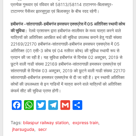
प्रत्येक गुरूवार एवं रविवार को 58113/58114 टाटानगर-बिलासपुर-
टाटानगर पैसेंजर झारसुगुडा एवं बिलासपुर के बीच रदद रहेगी।
हबीबगंज -सांतरागाछी-हबीबगंज हमसफर एक्सप्रेस में 05 अतिरिक्त स्थायी कोच
की सुविधा :
रेलवे प्रशासन द्वारा हबीबगंज-शालीमार के मध्य यात्रा करने वाले
यात्रियों को अतिरिक्त आरक्षित बर्थ की सुविधा उपलब्ध कराने हेतु गाडी संख्या
22169/22170 हबीबगंज-सांतरागाछी-हबीबगंज हमसफर एक्सप्रेस में 05
अतिरिक्त (01 एसी-3 कोच एवं 04 स्लीपर कोच) की सुविधा स्थायी रूप से
प्रदान की जा रही है। यह सुविधा हबीबगंज से दिनांक 02 अक्टूबर, 2019 से
छुटने वाली गाडी संख्या 22169 हबीबगंज-सांतरागाछी हमसफर एक्सप्रेस एवं
सांतरागाछी से दिनांक 03 अक्टूबर, 2019 को छुटने वाली गाडी संख्या 22170
सांतरागाछी-हबीबगंज हमसफर एक्सप्रेस से दी जा रही है। इन स्थायी अतिरिक्त
कोचों की उपलब्धता से इन गाडियों में यात्रा करने वाले यात्रियों को अतिरिक्त
कंफर्म सीट की सुविधा प्राप्त होगी।
Facebook
WhatsApp
Twitter
Telegram
Gmail
Share
Tags:
bilaspur railway station
,
express train
,
jharsuguda
,
secr