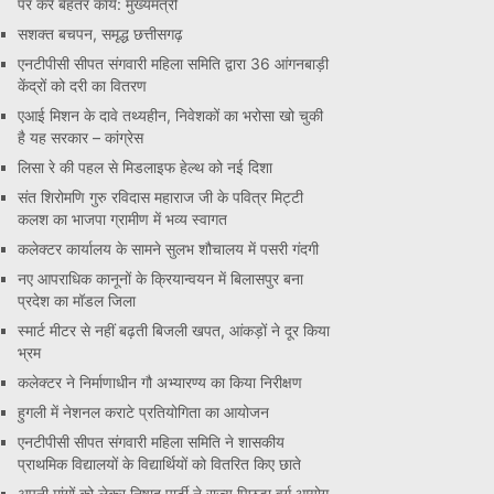
पर करें बेहतर कार्य: मुख्यमंत्री
सशक्त बचपन, समृद्ध छत्तीसगढ़
एनटीपीसी सीपत संगवारी महिला समिति द्वारा 36 आंगनबाड़ी
केंद्रों को दरी का वितरण
एआई मिशन के दावे तथ्यहीन, निवेशकों का भरोसा खो चुकी
है यह सरकार – कांग्रेस
लिसा रे की पहल से मिडलाइफ हेल्थ को नई दिशा
संत शिरोमणि गुरु रविदास महाराज जी के पवित्र मिट्टी
कलश का भाजपा ग्रामीण में भव्य स्वागत
कलेक्टर कार्यालय के सामने सुलभ शौचालय में पसरी गंदगी
नए आपराधिक कानूनों के क्रियान्वयन में बिलासपुर बना
प्रदेश का मॉडल जिला
स्मार्ट मीटर से नहीं बढ़ती बिजली खपत, आंकड़ों ने दूर किया
भ्रम
कलेक्टर ने निर्माणाधीन गौ अभ्यारण्य का किया निरीक्षण
हुगली में नेशनल कराटे प्रतियोगिता का आयोजन
एनटीपीसी सीपत संगवारी महिला समिति ने शासकीय
प्राथमिक विद्यालयों के विद्यार्थियों को वितरित किए छाते
अपनी मांगों को लेकर निषाद पार्टी ने राज्य पिछड़ा वर्ग आयोग