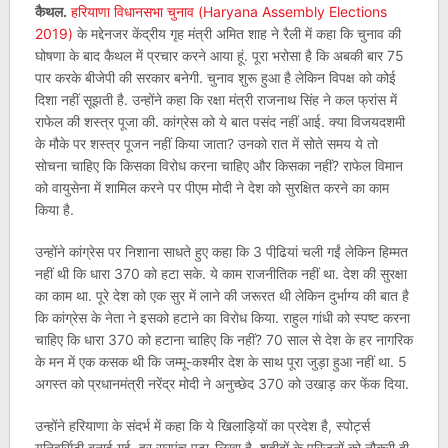
कैथल.
हरियाणा विधानसभा चुनाव (Haryana Assembly Elections
2019)
के मद्देनजर केंद्रीय गृह मंत्री अमित शाह ने रैली में कहा कि चुनाव की
घोषणा के बाद कैथल में प्रचार करने आया हूं. पूरा भरोसा है कि अबकी बार 75
पार करके बीजेपी की सरकार बनेगी. चुनाव शुरू हुआ है लेकिन विपक्ष को कोई
दिशा नहीं सूझती है. उन्‍होंने कहा कि रक्षा मंत्री राजनाथ सिंह ने कल फ्रांस में
राफेल की शस्‍त्र पूजा की. कांग्रेस को ये बात पसंद नहीं आई. क्‍या विजयदशमी
के मौके पर शस्‍त्र पूजन नहीं किया जाता? उनको रात में सोते समय ये तो
सोचना चाहिए कि किसका विरोध करना चाहिए और किसका नहीं? राफेल विमान
को वायुसेना में शामिल करने पर पीएम मोदी ने देश को सुरक्षित करने का काम
किया है.
उन्‍होंने कांग्रेस पर निशाना साधते हुए कहा कि 3 पीढि़यां चली गईं लेकिन हिम्मत
नहीं थी कि धारा 370 को हटा सके. ये काम राजनीतिक नहीं था. देश की सुरक्षा
का काम था. पूरे देश को एक सुर में लाने की जरूरत थी लेकिन दुर्भाग्य की बात है
कि कांग्रेस के नेता ने इसको हटाने का विरोध किया. राहुल गांधी को स्‍पष्‍ट करना
चाहिए कि धारा 370 को हटाना चाहिए कि नहीं? 70 साल से देश के हर नागरिक
के मन में एक कसक थी कि जम्मू-कश्मीर देश के साथ पूरा जुड़ा हुआ नहीं था. 5
अगस्त को प्रधानमंत्री नरेंद्र मोदी ने अनुच्छेद 370 को उखाड़ कर फेंक दिया.
उन्‍होंने हरियाणा के संदर्भ में कहा कि ये खिलाड़ियों का प्रदेश है, स्पोर्ट्स
यूनिवर्सिटी बनाई गई. हर सरपंच पढ़ा-लिखा है. शहीदों के परिजनों को नौकरी दी