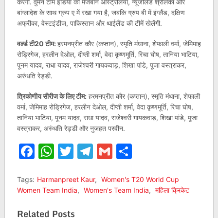
करेगी. वुमन टीम इंडिया को मेजबान ऑस्ट्रेलिया, न्यूजीलैंड श्रीलंका और
बांग्लादेश के साथ ग्रुप ए में रखा गया है, जबकि ग्रुप बी में इंग्लैंड, दक्षिण
अफ्रीका, वेस्टइंडीज, पाकिस्तान और थाईलैंड की टीमें खेलेंगी.
वर्ल्ड टी20 टीम:
हरमनप्रीत कौर (कप्तान), स्मृति मंधाना, शेफाली वर्मा, जेमिमाह
रोड्रिगेज, हरलीन देओल, दीप्ती शर्मा, वेदा कृष्णमूर्ति, रिचा घोष, तानिया भाटिया,
पूनम यादव, राधा यादव, राजेश्वरी गायकवाड़, शिखा पांडे, पूजा वस्त्राकर,
अरुंधति रेड्डी.
त्रिकोणीय सीरीज के लिए टीम:
हरमनप्रीत कौर (कप्तान), स्मृति मंधाना, शेफाली
वर्मा, जेमिमाह रोड्रिगेज, हरलीन देओल, दीप्ती शर्मा, वेदा कृष्णमूर्ति, रिचा घोष,
तानिया भाटिया, पूनम यादव, राधा यादव, राजेश्वरी गायकवाड़, शिखा पांडे, पूजा
वस्त्राकर, अरुंधति रेड्डी और नुजहत परवीन.
Facebook
WhatsApp
Twitter
Telegram
Gmail
Share
Tags:
Harmanpreet Kaur
,
Women's T20 World Cup
Women Team India
,
Women's Team India
,
महिला क्रिकेट
Related Posts