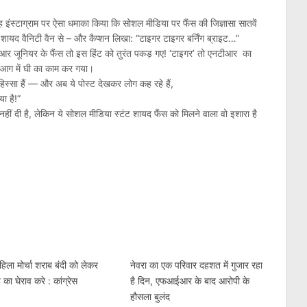
ुबह इंस्टाग्राम पर ऐसा धमाका किया कि सोशल मीडिया पर फैंस की जिज्ञासा सातवें
 शायद वैनिटी वैन से – और कैप्शन लिखा: “टाइगर टाइगर बर्निंग ब्राइट…”
टीआर जूनियर के फैंस तो इस हिंट को तुरंत पकड़ गए! ‘टाइगर’ तो एनटीआर का
 आग में घी का काम कर गया।
ा हिस्सा हैं — और अब ये पोस्ट देखकर लोग कह रहे हैं,
ा है!”
ीं दी है, लेकिन ये सोशल मीडिया स्टंट शायद फैंस को मिलने वाला वो इशारा है
am
l
are
िला मोर्चा शराब बंदी को लेकर
नेवरा का एक परिवार दहशत में गुजार रहा
 का घेराव करे : कांग्रेस
है दिन, एफआईआर के बाद आरोपी के
हौसला बुलंद