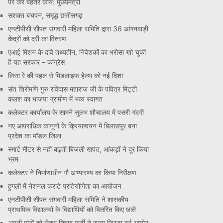
पर करें बेहतर कार्य: मुख्यमंत्री
सशक्त बचपन, समृद्ध छत्तीसगढ़
एनटीपीसी सीपत संगवारी महिला समिति द्वारा 36 आंगनबाड़ी
केंद्रों को दरी का वितरण
एआई मिशन के दावे तथ्यहीन, निवेशकों का भरोसा खो चुकी
है यह सरकार – कांग्रेस
लिसा रे की पहल से मिडलाइफ हेल्थ को नई दिशा
संत शिरोमणि गुरु रविदास महाराज जी के पवित्र मिट्टी
कलश का भाजपा ग्रामीण में भव्य स्वागत
कलेक्टर कार्यालय के सामने सुलभ शौचालय में पसरी गंदगी
नए आपराधिक कानूनों के क्रियान्वयन में बिलासपुर बना
प्रदेश का मॉडल जिला
स्मार्ट मीटर से नहीं बढ़ती बिजली खपत, आंकड़ों ने दूर किया
भ्रम
कलेक्टर ने निर्माणाधीन गौ अभ्यारण्य का किया निरीक्षण
हुगली में नेशनल कराटे प्रतियोगिता का आयोजन
एनटीपीसी सीपत संगवारी महिला समिति ने शासकीय
प्राथमिक विद्यालयों के विद्यार्थियों को वितरित किए छाते
अपनी मांगों को लेकर निषाद पार्टी ने राज्य पिछड़ा वर्ग आयोग