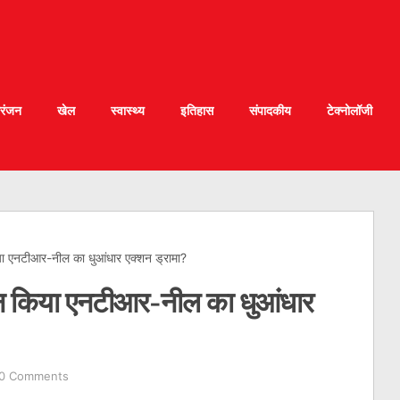
रंजन
खेल
स्वास्थ्य
इतिहास
संपादकीय
टेक्नोलॉजी
िया एनटीआर-नील का धुआंधार एक्शन ड्रामा?
ॉइन किया एनटीआर-नील का धुआंधार
0 Comments