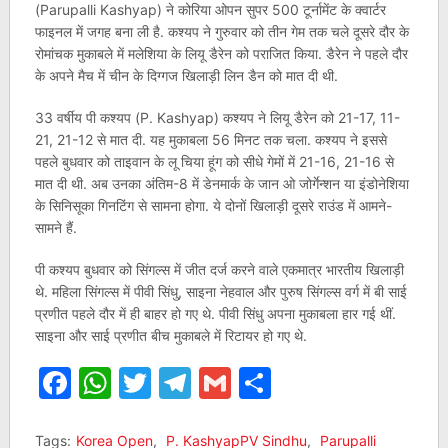
(Parupalli Kashyap) ने कोरिया ओपन सुपर 500 टूर्नामेंट के क्वार्टर
फाइनल में जगह बना ली है. कश्यप ने गुरुवार को तीन गेम तक चले दूसरे दौर के
रोमांचक मुकाबले में मलेशिया के लियू डैरेन को पराजित किया. डैरेन ने पहले दौर
के अपने मैच में चीन के दिग्गज खिलाड़ी लिन डैन को मात दी थी.
33 वर्षीय पी कश्यप (P. Kashyap) कश्यप ने लियू डैरेन को 21-17, 11-
21, 21-12 से मात दी. यह मुकाबला 56 मिनट तक चला. कश्यप ने इससे
पहले बुधवार को ताइवान के लू चिया हूंग को सीधे गेमों में 21-16, 21-16 से
मात दी थी. अब उनका अंतिम-8 में डेनमार्क के जान ओ जोर्गेन्शन या इंडोनेशिया
के सिनिसूका गिनटिंग से सामना होगा. ये दोनों खिलाड़ी दूसरे राउंड में आमने-
सामने हैं.
पी कश्यप बुधवार को सिंगल्स में जीत दर्ज करने वाले एकमात्र भारतीय खिलाड़ी
थे. महिला सिंगल्स में पीवी सिंधु, साइना नेहवाल और पुरुष सिंगल्स वर्ग में बी साई
प्रणीत पहले दौर में ही बाहर हो गए थे. पीवी सिंधु अपना मुकाबला हार गई थीं.
साइना और साई प्रणीत बीच मुकाबले में रिटायर हो गए थे.
Facebook
WhatsApp
Twitter
Telegram
Gmail
Share
Tags:
Korea Open
,
P. KashyapPV Sindhu
,
Parupalli