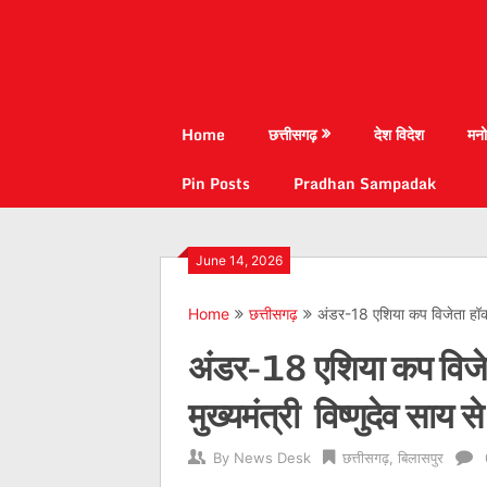
Home
छत्तीसगढ़
देश विदेश
मनो
Pin Posts
Pradhan Sampadak
June 14, 2026
Home
छत्तीसगढ़
अंडर-18 एशिया कप विजेता हॉकी ख
अंडर-18 एशिया कप विजेत
मुख्यमंत्री विष्णुदेव साय स
By
News Desk
छत्तीसगढ़
,
बिलासपुर