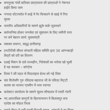
कस्तूरबा गांधी बालिका छात्रावास की छात्राओं ने नेशनल
हाईवे किया जाम
नगरदा वॉटरफॉल में काई में पैर फिसलने से खाई में गिरा
युवक
भारतीय अधिकारियों के सामने झुके मार्क जुकरबर्ग
कर्तव्यनिष्ठ होकर जनसेवा एवं सुशासन के लिए जमीनी स्तर
पर करें बेहतर कार्य: मुख्यमंत्री
सशक्त बचपन, समृद्ध छत्तीसगढ़
एनटीपीसी सीपत संगवारी महिला समिति द्वारा 36 आंगनबाड़ी
केंद्रों को दरी का वितरण
एआई मिशन के दावे तथ्यहीन, निवेशकों का भरोसा खो चुकी
है यह सरकार – कांग्रेस
लिसा रे की पहल से मिडलाइफ हेल्थ को नई दिशा
संत शिरोमणि गुरु रविदास महाराज जी के पवित्र मिट्टी
कलश का भाजपा ग्रामीण में भव्य स्वागत
कलेक्टर कार्यालय के सामने सुलभ शौचालय में पसरी गंदगी
नए आपराधिक कानूनों के क्रियान्वयन में बिलासपुर बना
प्रदेश का मॉडल जिला
स्मार्ट मीटर से नहीं बढ़ती बिजली खपत, आंकड़ों ने दूर किया