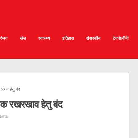
रंजन
खेल
स्वास्थ्य
इतिहास
संपादकीय
टेक्नोलॉजी
ाव हेतु बंद
 रखरखाव हेतु बंद
ents