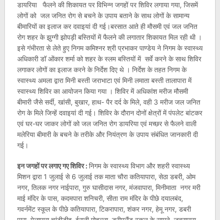
डायरिया फैलने की शिकायत पर विभिन्न जगहों पर शिविर लगाया गया, जिसमें
लोगों को जल जनित रोग से बचने के उपाय बताने के साथ लोगों के सामान्य
बीमारियों का इलाज कर दवाइयां दी गई।बरसात आते ही मौसमी एवं जल जनित
रोग शहर के झुग्गी झोपड़ी बस्तियों में फैलने की लगातार शिकायत मिल रही थी ।
इसे गंभीरता से लेते हुए निगम कमिश्नर श्री प्रभाकर पाण्डेय ने निगम के स्वास्थ्य
अधिकारी डॉ ओंकार शर्मा को शहर के स्लम बस्तियों में सर्वे करने के साथ शिविर
लगाकर लोगों का इलाज करने के निर्देश दिए थे । निर्देश के तहत निगम के
स्वास्थ्य अमला द्वारा मिनी बस्ती जराभाटा एवं मिनी लमाता बस्ती तालापारा में
स्वास्थ्य शिविर का आयोजन किया गया । शिविर में अधिकांश मरीज मौसमी
बीमारी जैसे सर्दी, खांसी, बुखार, हाथ- पैर दर्द के मिले, वही 3 मरीज जल जनित
रोग के मिले जिन्हें दवाइयां दी गई। शिविर के दौरान दोनों क्षेत्रों में पंपलेट बांटकर
एवं घर-घर जाकर लोगों को जल जनित रोग डायरिया एवं मच्छर से फैलने वाली
मलेरिया बीमारी के बचने के तरीके और नियंत्रण के उपाय संबंधित जानकारी दी
गई।
इन जगहों पर लगाए गए शिविर :
निगम के स्वास्थ्य विभाग और शहरी स्वास्थ्य
मिशन द्वारा 1 जुलाई से 6 जुलाई तक माता चौरा कतियापारा, सेठा डबरी, ओम
नगर, तिलक नगर नाईपारा, गुरु घासीदास नगर, मंजवापारा, मिनीमाता नगर मरी
माई मंदिर के पास, कदमपारा शनिचरी, सीता राम मंदिर के पीछे दयालबंद,
गवर्नमेंट स्कूल के पीछे कतियापारा, टिकरापारा, शंकर नगर, हेमू नगर, डबरी
पारा, मेलापारा चांटीडीह, ईरानी मोहल्ला, ड्रीमलैंड स्कूल के सामने, जबरापारा,