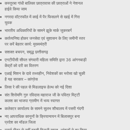
कस्तूरबा गांधी बालिका छात्रावास की छात्राओं ने नेशनल
हाईवे किया जाम
नगरदा वॉटरफॉल में काई में पैर फिसलने से खाई में गिरा
युवक
भारतीय अधिकारियों के सामने झुके मार्क जुकरबर्ग
कर्तव्यनिष्ठ होकर जनसेवा एवं सुशासन के लिए जमीनी स्तर
पर करें बेहतर कार्य: मुख्यमंत्री
सशक्त बचपन, समृद्ध छत्तीसगढ़
एनटीपीसी सीपत संगवारी महिला समिति द्वारा 36 आंगनबाड़ी
केंद्रों को दरी का वितरण
एआई मिशन के दावे तथ्यहीन, निवेशकों का भरोसा खो चुकी
है यह सरकार – कांग्रेस
लिसा रे की पहल से मिडलाइफ हेल्थ को नई दिशा
संत शिरोमणि गुरु रविदास महाराज जी के पवित्र मिट्टी
कलश का भाजपा ग्रामीण में भव्य स्वागत
कलेक्टर कार्यालय के सामने सुलभ शौचालय में पसरी गंदगी
नए आपराधिक कानूनों के क्रियान्वयन में बिलासपुर बना
प्रदेश का मॉडल जिला
स्मार्ट मीटर से नहीं बढ़ती बिजली खपत, आंकड़ों ने दूर किया