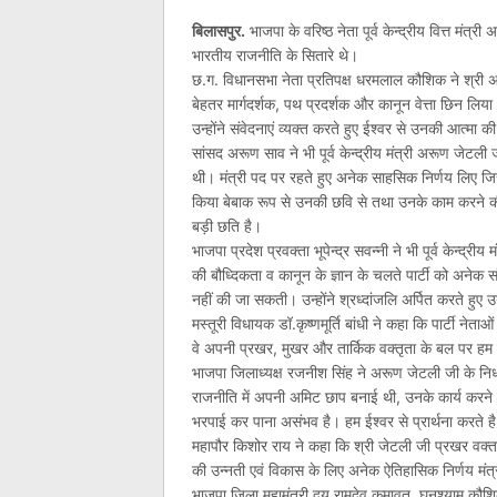
बिलासपुर.
भाजपा के वरिष्ठ नेता पूर्व केन्द्रीय वित्त मं
भारतीय राजनीति के सितारे थे।
छ.ग. विधानसभा नेता प्रतिपक्ष धरमलाल कौशिक ने श्री 
बेहतर मार्गदर्शक, पथ प्रदर्शक और कानून वेत्ता छिन लिय
उन्होंने संवेदनाएं व्यक्त करते हुए ईश्वर से उनकी आत्मा 
सांसद अरूण साव ने भी पूर्व केन्द्रीय मंत्री अरूण जेटल
थी। मंत्री पद पर रहते हुए अनेक साहसिक निर्णय लिए जिसमे
किया बेबाक रूप से उनकी छवि से तथा उनके काम करने क
बड़ी छति है।
भाजपा प्रदेश प्रवक्ता भूपेन्द्र सवन्नी ने भी पूर्व केन्
की बौध्दिकता व कानून के ज्ञान के चलते पार्टी को अनेक 
नहीं की जा सकती। उन्होंने श्रध्दांजलि अर्पित करते हुए
मस्तूरी विधायक डॉ.कृष्णमूर्ति बांधी ने कहा कि पार्टी नेत
वे अपनी प्रखर, मुखर और तार्किक वक्तृता के बल पर हम
भाजपा जिलाध्यक्ष रजनीश सिंह ने अरूण जेटली जी के निध
राजनीति में अपनी अमिट छाप बनाई थी, उनके कार्य करने 
भरपाई कर पाना असंभव है। हम ईश्वर से प्रार्थना करते है क
महापौर किशोर राय ने कहा कि श्री जेटली जी प्रखर वक्ता क
की उन्नती एवं विकास के लिए अनेक ऐतिहासिक निर्णय मंत्री
भाजपा जिला महामंत्री द्वय रामदेव कुमावत, घनश्याम कौश