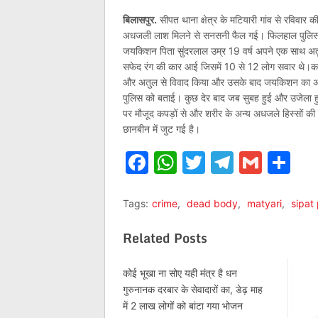
बिलासपुर.
सीपत थाना क्षेत्र के मटियारी गांव से रविवार 
अधजली लाश मिलने से सनसनी फैल गई। फिलहाल पुलिस मा
जयकिशन पिता सुंदरलाल उम्र 19 वर्ष अपने एक साथ अत
सफेद रंग की कार आई जिसमें 10 से 12 लोग सवार थे।का
और अतुल से विवाद किया और उसके बाद जयकिशन का अपह
पुलिस को बताई। कुछ देर बाद जब सुबह हुई और उजेला ह
पर मौजूद कपड़ों से और शरीर के अन्य अधजले हिस्सों 
छानबीन में जुट गई है।
Facebook
WhatsApp
Twitter
Telegr
Gmai
Sh
Tags:
crime
,
dead body
,
matyari
,
sipat 
Related Posts
कोई भूखा ना सोए यही मंत्र है धन
गुरुनानक दरबार के सेवादारों का, डेढ़ माह
में 2 लाख लोगोंं को बांटा गया भोजन