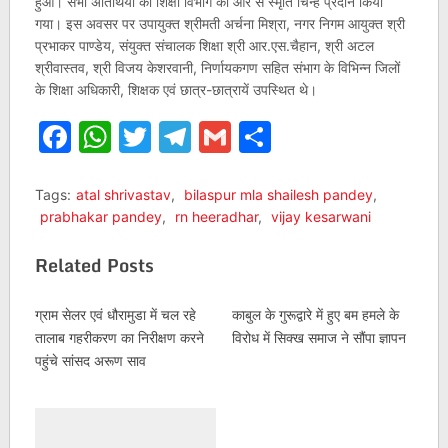
हुआ। सभी अतिथियों को शिक्षा विभाग की ओर से स्मृति चिन्ह प्रदान किया
गया। इस अवसर पर उपायुक्त श्रीमती अर्चना मिश्रा, नगर निगम आयुक्त श्री
प्रभाकर पाण्डेय, संयुक्त संचालक शिक्षा श्री आर.एस.चैहान, श्री अटल
श्रीवास्तव, श्री विजय केशरवानी, निर्णायकगण सहित संभाग के विभिन्न जिलों
के शिक्षा अधिकारी, शिक्षक एवं छात्र-छात्रायें उपस्थित थे।
Facebook
WhatsApp
Twitter
Telegram
Gmail
Share
Tags:
atal shrivastav
,
bilaspur mla shailesh pandey
,
prabhakar pandey
,
rn heeradhar
,
vijay kesarwani
Related Posts
ग्राम सेलर एवं धौरामुडा में चल रहे
काबुल के गुरूद्वारे में हुए बम हमले के
तालाब गहरीकरण का निरीक्षण करने
विरोध में सिक्ख समाज ने सौंपा ज्ञापन
पहुंचे सांसद अरूण साव