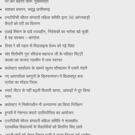
पर करें बेहतर कार्य: मुख्यमंत्री
सशक्त बचपन, समृद्ध छत्तीसगढ़
एनटीपीसी सीपत संगवारी महिला समिति द्वारा 36 आंगनबाड़ी
केंद्रों को दरी का वितरण
एआई मिशन के दावे तथ्यहीन, निवेशकों का भरोसा खो चुकी
है यह सरकार – कांग्रेस
लिसा रे की पहल से मिडलाइफ हेल्थ को नई दिशा
संत शिरोमणि गुरु रविदास महाराज जी के पवित्र मिट्टी
कलश का भाजपा ग्रामीण में भव्य स्वागत
कलेक्टर कार्यालय के सामने सुलभ शौचालय में पसरी गंदगी
नए आपराधिक कानूनों के क्रियान्वयन में बिलासपुर बना
प्रदेश का मॉडल जिला
स्मार्ट मीटर से नहीं बढ़ती बिजली खपत, आंकड़ों ने दूर किया
भ्रम
कलेक्टर ने निर्माणाधीन गौ अभ्यारण्य का किया निरीक्षण
हुगली में नेशनल कराटे प्रतियोगिता का आयोजन
एनटीपीसी सीपत संगवारी महिला समिति ने शासकीय
प्राथमिक विद्यालयों के विद्यार्थियों को वितरित किए छाते
अपनी मांगों को लेकर निषाद पार्टी ने राज्य पिछड़ा वर्ग आयोग