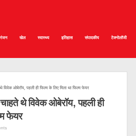
रंजन
खेल
स्वास्थ्य
इतिहास
संपादकीय
टेक्नोलॉजी
थे विवेक ओबेरॉय, पहली ही फिल्म के लिए मिला था फिल्म फेयर
चाहते थे विवेक ओबेरॉय, पहली ही
्म फेयर
nts