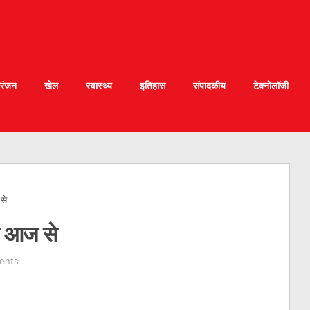
रंजन
खेल
स्वास्थ्य
इतिहास
संपादकीय
टेक्नोलॉजी
से
र आज से
ents