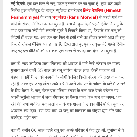
नई दिल्ली.
एक बार फिर से रानू मंडल इंटरनेट पर चा चुकी हैं. कुछ घंटे पहले
रिलीज हुआ बॉलीवुड के मशहूर म्यूजिक डायरेक्टर
हिमेश रेशमिया (Himesh
Reshammiya)
के साथ
रानू मंडल (Ranu Mondal)
के पहले गाने का
वीडियो सोशल मीडिया पर छा चुका है. बता दें, कुछ दिनों पहले हिमेश ने रानू के
साथ एक गाना ‘तेरी मेरी कहानी’ मुंबई में रिकॉर्ड किया था, जिसके बाद रानू की
जिंदगी ही बदल गई. अब एक बार फिर से इसी गाने का टीजर सामने आते ही रानू
फिर से सोशल मीडिया पर छा गई है. टिप्स द्वारा यूट्यूब पर कुछ घंटे पहले रिलीज
किए गए इस वीडियो को अब तक एक लाख से ज्यादा बार देखा जा चुका है.
बता दें, स्वर कोकिला लता मंगेशकर की आवाज में गाने रेल्वे स्टेशन पर गाकर
गुजारा करने वाली 55 साल की रानू मारिया मंडल आज किसी पहचान की
मोहताज नहीं हैं. उनकी कहानी के लोगों के लिए किसी प्रेरणा की तरह काम कर
रही है. आज हर जगह लोग उनके बारे में पढ़ने और उनके जीवन के बारे में जानने
के लिए बेताब है. रानू मंडल एक पश्चिम बंगाल के राना घाट रेलवे स्टेशन पर
अपनी सुरीली आवाज में लता मंगेश्कर का फैमस गाना ‘एक प्यार का नगमा..’ गा
रही थीं. तभी अतींद्र चक्रवर्ती नाम के एक शख्‍स ने उनका वीडियो फेसबुक पर
अपलोड कर दिया. बस फिर क्या था रानू की किस्मत का पहिया घूमा और सीधे
बॉलीवुड पहुंच गया.
बता दें, करीब 60 साल पहले रानू एक अच्छे परिवार में पैदा हुई थी. दुर्भाग्य से वे
अपने माता-पिता से अलग हो गई. बाद में उन्होंने एक रसोइये से शादी की, जो