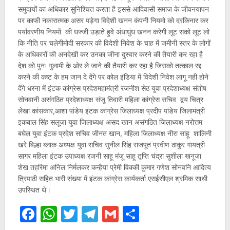
समुदायों का अधिकार सुनिश्चित करता है इससे आदिवासी समाज के जीवनयापन
पर काफी नकारात्मक असर पड़ेगा विदेशी खनन कंपनी नियमो को दरकिनार कर
पर्यावरणीय नियमों की धज्जी उड़ाते हुवे अंधाधुंध खनन करेगी लूट सको लूट लो
कि नीति पर चलेगीमोदी सरकार की विदेशी निवेश के चाह में जमीनी स्तर के लोगों
के अधिकारों की अनदेखी कर उनका जीना दुस्वार करने की तैयारी कर रहा है
देश को पुनः गुलामी के ओर ले जाने की तैयारी कर रहा है जिसको तत्काल रद्द
करने की कष्ट के हम जान दे देंगे पर कोल इंडिया में विदेशी निवेश लागू नही होने
देंगे धरना में इंटक कांग्रेस प्रदेशमहामंत्री रजनीश सेठ युवा प्रदेशाध्यक्ष संतोष
सोनवानी असंगठित प्रदेशाध्यक्ष संजू तिवारी महिला कांग्रेस सचिव द्वय चित्र
लेखा कांसकार,आशा पांडेय इंटक कांग्रेस जिलाध्यक्ष प्रदीप पांडेय जिलामंत्री
इकबाल सिंह सलूजा युवा जिलाध्यक्ष असद खान असंगठित जिलाध्यक्ष नरोत्तम
बघेल युवा इंटक प्रदेश सचिव जीनत खान, महिला जिलाध्यक्ष नीरा साहू शालिनी
खरे बिल्हा ब्लाक अध्यक्ष युवा सचिव सुनील सिंह राजपूत प्रवीण ठाकुर गायत्री
सागर महिला इंटक उपाध्यक्ष रजनी साहू मंजू साहू तृप्ति चंद्रा सुशीला खनूजा
शेख तहरिमा अनिल निर्मलकर कन्हैया प्रेमी विक्की कुमार गणेश सोनवनि आदित्य
त्रिपाठी सहित भारी संख्या में इंटक कांग्रेस कार्यकर्ता एसईसीएल श्रमिक साथी
उपस्थित थे।
Facebook
WhatsApp
Twitter
Telegram
Gmail
Share