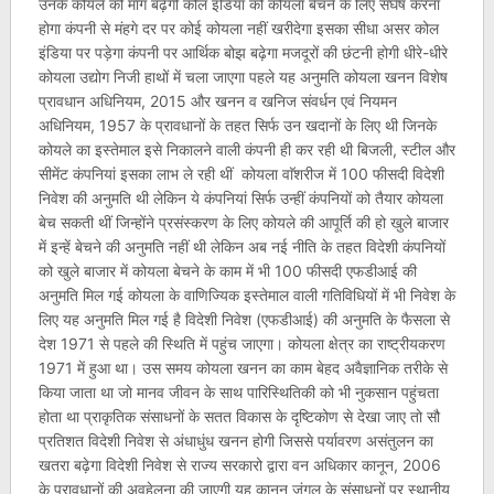
उनके कोयले की मांग बढ़ेगी कोल इंडिया को कोयला बेचने के लिए संर्घष करना
होगा कंपनी से मंहगे दर पर कोई कोयला नहीं खरीदेगा इसका सीधा असर कोल
इंडिया पर पड़ेगा कंपनी पर आर्थिक बोझ बढ़ेगा मजदूरों की छंटनी होगी धीरे-धीरे
कोयला उद्योग निजी हाथों में चला जाएगा पहले यह अनुमति कोयला खनन विशेष
प्रावधान अधिनियम, 2015 और खनन व खनिज संवर्धन एवं नियमन
अधिनियम, 1957 के प्रावधानों के तहत सिर्फ उन खदानों के लिए थी जिनके
कोयले का इस्तेमाल इसे निकालने वाली कंपनी ही कर रही थी बिजली, स्टील और
सीमेंट कंपनियां इसका लाभ ले रही थीं कोयला वाॅशरीज में 100 फीसदी विदेशी
निवेश की अनुमति थी लेकिन ये कंपनियां सिर्फ उन्हीं कंपनियों को तैयार कोयला
बेच सकती थीं जिन्होंने प्रसंस्करण के लिए कोयले की आपूर्ति की हो खुले बाजार
में इन्हें बेचने की अनुमति नहीं थी लेकिन अब नई नीति के तहत विदेशी कंपनियों
को खुले बाजार में कोयला बेचने के काम में भी 100 फीसदी एफडीआई की
अनुमति मिल गई कोयला के वाणिज्यिक इस्तेमाल वाली गतिविधियों में भी निवेश के
लिए यह अनुमति मिल गई है विदेशी निवेश (एफडीआई) की अनुमति के फैसला से
देश 1971 से पहले की स्थिति में पहुंच जाएगा। कोयला क्षेत्र का राष्ट्रीयकरण
1971 में हुआ था। उस समय कोयला खनन का काम बेहद अवैज्ञानिक तरीके से
किया जाता था जो मानव जीवन के साथ पारिस्थितिकी को भी नुकसान पहुंचता
होता था प्राकृतिक संसाधनों के सतत विकास के दृष्टिकोण से देखा जाए तो सौ
प्रतिशत विदेशी निवेश से अंधाधुंध खनन होगी जिससे पर्यावरण असंतुलन का
खतरा बढ़ेगा विदेशी निवेश से राज्य सरकारो द्वारा वन अधिकार कानून, 2006
के प्रावधानों की अवहेलना की जाएगी यह कानून जंगल के संसाधनों पर स्थानीय