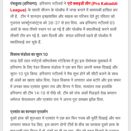
पंचकुला (हरियाणा)
. हरियाणा स्टीलर्स ने
प्रो कबड्डी लीग (Pro Kabaddi
League)
के सातवें सीजन के प्लेऑफ में जगह बनाने में कामयाबी हासिल कर
ली है. टीम ने शानदार इच्छाशक्ति और साहस का परिचय देते हुए रविवार को
गुजरात फार्च्यूनजाएंट्स को 38-37 से हरा दिया. अब हरियाणा स्टीलर्स 65
अंकों के साथ तीसरे स्थान पर आ गई है और प्लेऑफ में क्वालीफाई करने वाली
तीसरी टीम बन गई है. दबंग दिल्ली और बंगाल वारियर्स पहले ही प्लेऑफ में
क्वालिफाई कर चुके हैं.
विकास चंडोला का सुपर 10
ताऊ देवी लाल स्पोर्ट्स कॉम्पलेक्स स्टेडियम में हुए इस रोमांचक मुकाबले में
हरियाणा के लिए रेडर विकास चंडोला ने एक बार फिर अपनी चमक दिखाई और
सुपर-10 पूरा किया. हरियाणा स्टीलर्स ने मैच शुरू होने की सीटी बजने के साथ
ही अंकों का खाता खोल दिया. रेडल विकास ने लगातार अंक बटोरे और इस सफर
में उनका साथ प्रशांत कुमार राय और विनय ने दिया. मध्यांतर तक हालांकि
हरियाणा की टीम 14-19 से पीछे थी. टीम को पांच अंकों पिछड़ते देख कप्तान
धर्मराज चेरालाथन और प्रशांत राय ने अपना पूरा दमखम झोंक दिया.
प्रशांत का शानदार प्रदर्शन
दूसरे हाफ की शुरुआत में प्रशांत ने एक बार फिर गजब की फुर्ति दिखाई और चार
लगातार सफल रेड किए. इस कारण दोनों टीमों के बीच का फासला दूसरे हाफ के
शुरुआती पांच मिनट में दो अंकों का ही रह गया. टीम को बढ़त दिलाने के प्रयास