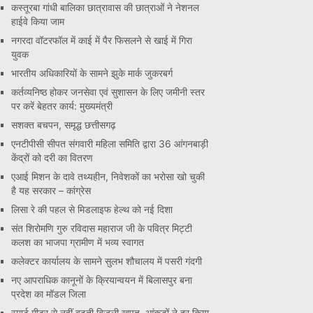
कस्तूरबा गांधी बालिका छात्रावास की छात्राओं ने नेशनल
हाईवे किया जाम
नगरदा वॉटरफॉल में काई में पैर फिसलने से खाई में गिरा
युवक
भारतीय अधिकारियों के सामने झुके मार्क जुकरबर्ग
कर्तव्यनिष्ठ होकर जनसेवा एवं सुशासन के लिए जमीनी स्तर
पर करें बेहतर कार्य: मुख्यमंत्री
सशक्त बचपन, समृद्ध छत्तीसगढ़
एनटीपीसी सीपत संगवारी महिला समिति द्वारा 36 आंगनबाड़ी
केंद्रों को दरी का वितरण
एआई मिशन के दावे तथ्यहीन, निवेशकों का भरोसा खो चुकी
है यह सरकार – कांग्रेस
लिसा रे की पहल से मिडलाइफ हेल्थ को नई दिशा
संत शिरोमणि गुरु रविदास महाराज जी के पवित्र मिट्टी
कलश का भाजपा ग्रामीण में भव्य स्वागत
कलेक्टर कार्यालय के सामने सुलभ शौचालय में पसरी गंदगी
नए आपराधिक कानूनों के क्रियान्वयन में बिलासपुर बना
प्रदेश का मॉडल जिला
स्मार्ट मीटर से नहीं बढ़ती बिजली खपत, आंकड़ों ने दूर किया