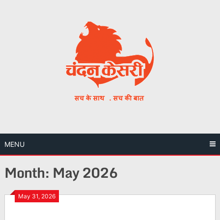
Skip
to
content
MENU
Month:
May 2026
May 31, 2026