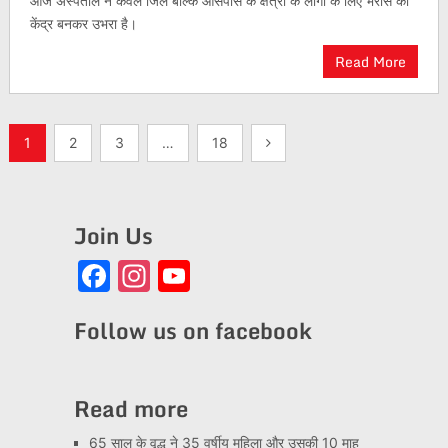
आज अस्पताल न केवल जिले बल्कि आसपास के क्षेत्रों के लोगों के लिए भरोसे का
केंद्र बनकर उभरा है।
Read More
Posts
1
2
3
…
18
pagination
Join Us
Facebook
Instagram
YouTube
Channel
Follow us on facebook
Read more
65 साल के वृद्ध ने 35 वर्षीय महिला और उसकी 10 माह