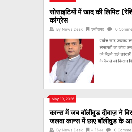
सोसाइटियों में खाद की लिमिट (रे
कांग्रेस
By
News Desk
छत्तीसगढ़
0 Comme
पर्याप्त खाद उपलब्ध क
सोसायटी का कोटा कम क
को मिलने वाले उर्वर
के फैसले को किसान विर
May 10, 2026
कान्स में जब बॉलीवुड दीवाज़ ने बि
जलवा कान्स में छाए बॉलीवुड के 
By
News Desk
मनोरंजन
0 Comme