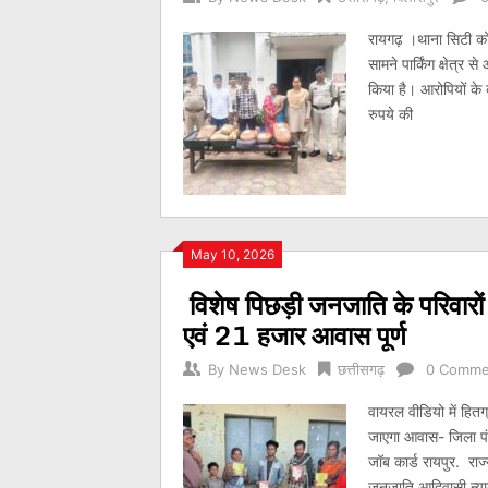
रायगढ़ ।थाना सिटी कोतव
सामने पार्किंग क्षेत्र
किया है। आरोपियों क
रुपये की
May 10, 2026
विशेष पिछड़ी जनजाति के परिवारो
एवं 21 हजार आवास पूर्ण
By
News Desk
छत्तीसगढ़
0 Comme
वायरल वीडियो में हितग
जाएगा आवास- जिला पं
जॉब कार्ड रायपुर. राज्
जनजाति आदिवासी न्या