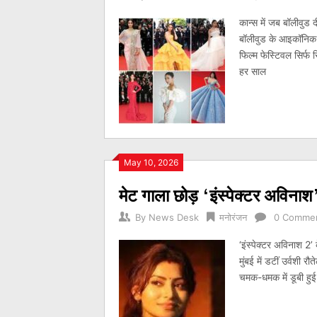
कान्स में जब बॉलीवुड द
बॉलीवुड के आइकॉनिक लु
फिल्म फेस्टिवल सिर्फ 
हर साल
May 10, 2026
मेट गाला छोड़ ‘इंस्पेक्टर अविनाश
By
News Desk
मनोरंजन
0 Comme
‘इंस्पेक्टर अविनाश 2’
मुंबई में डटीं उर्वशी र
चमक-धमक में डूबी हुई 