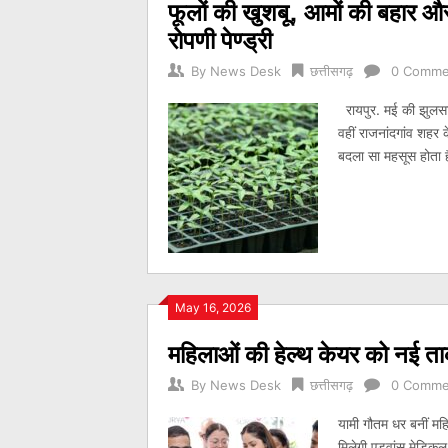
फूलों की खुशबू, आमों की बहार
रोपणी पेण्ड्री
By
News Desk
छत्तीसगढ़
0 Comme
रायपुर. मई की झुलसाती
वहीं राजनांदगांव शहर 
बदला सा महसूस होता है।
May 16, 2026
महिलाओं की हेल्थ केयर को नई ताकत
By
News Desk
छत्तीसगढ़
0 Comme
यामी गौतम धर बनीं म
मिलेगी एडवांस मेडिकल 