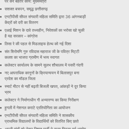
पर करें बेहतर कार्य: मुख्यमंत्री
सशक्त बचपन, समृद्ध छत्तीसगढ़
एनटीपीसी सीपत संगवारी महिला समिति द्वारा 36 आंगनबाड़ी
केंद्रों को दरी का वितरण
एआई मिशन के दावे तथ्यहीन, निवेशकों का भरोसा खो चुकी
है यह सरकार – कांग्रेस
लिसा रे की पहल से मिडलाइफ हेल्थ को नई दिशा
संत शिरोमणि गुरु रविदास महाराज जी के पवित्र मिट्टी
कलश का भाजपा ग्रामीण में भव्य स्वागत
कलेक्टर कार्यालय के सामने सुलभ शौचालय में पसरी गंदगी
नए आपराधिक कानूनों के क्रियान्वयन में बिलासपुर बना
प्रदेश का मॉडल जिला
स्मार्ट मीटर से नहीं बढ़ती बिजली खपत, आंकड़ों ने दूर किया
भ्रम
कलेक्टर ने निर्माणाधीन गौ अभ्यारण्य का किया निरीक्षण
हुगली में नेशनल कराटे प्रतियोगिता का आयोजन
एनटीपीसी सीपत संगवारी महिला समिति ने शासकीय
प्राथमिक विद्यालयों के विद्यार्थियों को वितरित किए छाते
अपनी मांगों को लेकर निषाद पार्टी ने राज्य पिछड़ा वर्ग आयोग