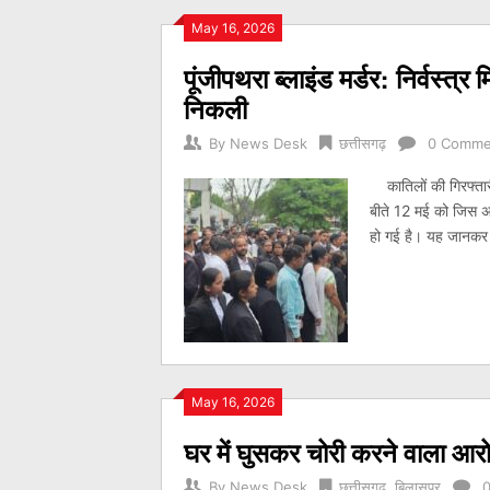
May 16, 2026
पूंजीपथरा ब्लाइंड मर्डर: निर्वस्त
निकली
By
News Desk
छत्तीसगढ़
0 Comme
कातिलों की गिरफ्तारी
बीते 12 मई को जिस अ
हो गई है। यह जानकर 
May 16, 2026
घर में घुसकर चोरी करने वाला आरोप
By
News Desk
छत्तीसगढ़
,
बिलासपुर