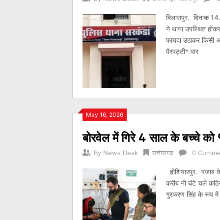
बिलासपुर. दिनांक 14
ने थाना उपस्थित होकर
फायदा उठाकर किसी अज्
पैरपट्टी* पार
May 16, 2026
बोरवेल में गिरे 4 साल के बच्चे को
By
News Desk
छत्तीसगढ़
0 Comme
होशियारपुर. पंजाब के ह
करीब नौ घंटे चले कठि
गुरकरण सिंह के रूप मे