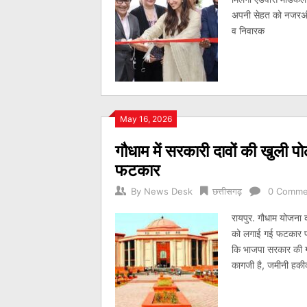
अपनी सेहत को नजरअंद
व निवारक
May 16, 2026
गौधाम में सरकारी दावों की खुली 
फटकार
By
News Desk
छत्तीसगढ़
0 Comme
रायपुर. गौधाम योजना क
को लगाई गई फटकार पर प्
कि भाजपा सरकार की गौ
कागजी है, जमीनी ह