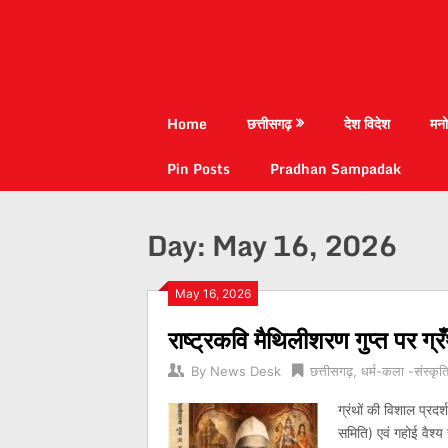
Home
छत्तीसगढ़
देश विदेश
मनो
Pin Posts
Pradhan Sampadak
Day:
May 16, 2026
May 16, 2026
राष्ट्रकवि मैथिलीशरण गुप्त पर 
By
News Desk
छत्तीसगढ़
,
धर्म-कला -संस्कृत
ग्रंथों की विशाल प्रदर
समिति) एवं गहोई वैश्य