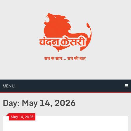
Skip
to
content
MENU
Day:
May 14, 2026
May 14, 2026