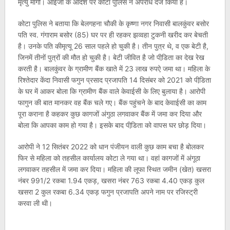
मृत्यु मांगी। आईजी के आदेश पर कोटा पुलिस ने अपराध दर्ज किया है।
कोटा पुलिस ने बताया कि बेलगहना चौकी के कृष्णा नगर निवासी बालकुंवर बसोर
पति स्व. गंगाराम बसोर (85) घर पर ही रहकर झव्वहा टुकनी खरीद कर बेचती
है। उनके पति कीमृत्यू 26 साल पहले हो चुकी है। तीन पुत्र थे, व एक बेटी है,
जिनमें तीनों पुत्रों की मौत हो चुकी है। बेटी जीवित है जो पीडि़ता का देख रेख
करती है। बालकुंवर के ग्रामीण बैंक खाते में 23 लाख रुपऐ जमा था। महिला के
रिश्तेदार केंदा निवासी फगुन प्रसाद प्रजापति 14 दिसंबर को 2021 को पीडि़ता
के घर में आकर बोला कि ग्रामीण बैंक वाले केवाईसी के लिए बुलाया है। आरोपी
फागुन की बात मानकर वह बैंक चले गए। बैंक पहुंचने के बाद केवाईसी का काम
पूरा कराना है कहकर कुछ कागजों अंगुठा लगवाकर बैंक में जमा कर दिया और
बोला कि आपका काम हो गया है। इसके बाद पीडि़ता को वापस घर छोड़ दिया।
आरोपी ने 12 सितंबर 2022 को धान पंजीयन वाली कुछ काम बचा है बोलकर
फिर से महिला को तहसील कार्यालय कोटा ले गया था। वहां कागजों में अंगूठा
लगवाकर तहसील में जमा कर दिया। महिला की लूफा स्थित जमीन (खेत) खसरा
नंबर 991/2 रकबा 1.94 एकड़, खसरा नंबर 763 रकबा 4.40 एकड़ कुल
खसरा 2 कुल रकबा 6.34 एकड़ फगुन प्रजापति अपने नाम पर रजिस्ट्री
करवा ली थी।