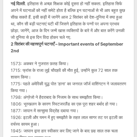
नई दिल्ली
. इतिहास से अच्छा शिक्षक कोई दूसरा हो नहीं सकता. इतिहास सिर्फ
अपने में घटनाओं को नहीं समेटे होता है बल्कि इन घटनाओं से भी आप बहुत कुछ
सीख सकते हैं. इसी कड़ी में जानेंगे आज 2 सितंबर को देश-दुनिया में क्या हुआ
था, कौन सी बड़ी घटनाएं घटी थीं जिसने इतिहास के पन्नों पर अपना प्रभाव
छोड़ा. जानेंगे, आज के दिन जन्में खास व्यक्तियों के बारे में और बात करेंगे उनकी
जो दुनिया से इस दिन विदा होकर चले गए.
2 सितंबर की महत्त्वपूर्ण घटनाएँ – Important events of September
2nd
1573: अकबर ने गुजरात फ़तह किया।
1715: फ्रांस के राजा लुई चौदहवें की मौत हुई, उन्होंने कुल 72 साल तक
शासन किया।
1775: पहले अमेरिकी युद्ध पोत ‘हाना’ का जनरल जॉर्ज वाशिंगटन ने जलावतरण
किया गया।
1798: अंग्रेजो ने हैदराबाद के निजाम के साथ समझौता किया।
1806: भूस्खलन के कारण स्विटजरलैंड का एक पूरा शहर बर्बाद हो गया।
1877: जापान में सत्सुामा विद्रोह दबाया गया।
1926: इटली और यमन में हुए समझौते के तहत लाल सागर तट पर इटली का
वर्चस्व कायम हुआ।
1945: जापान द्वारा हार स्वीकार कर लिए जाने के बाद छह साल तक चला