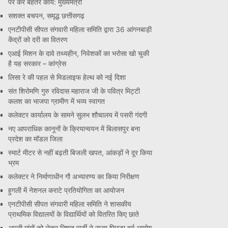
पर करें बेहतर कार्य: मुख्यमंत्री
सशक्त बचपन, समृद्ध छत्तीसगढ़
एनटीपीसी सीपत संगवारी महिला समिति द्वारा 36 आंगनबाड़ी
केंद्रों को दरी का वितरण
एआई मिशन के दावे तथ्यहीन, निवेशकों का भरोसा खो चुकी
है यह सरकार – कांग्रेस
लिसा रे की पहल से मिडलाइफ हेल्थ को नई दिशा
संत शिरोमणि गुरु रविदास महाराज जी के पवित्र मिट्टी
कलश का भाजपा ग्रामीण में भव्य स्वागत
कलेक्टर कार्यालय के सामने सुलभ शौचालय में पसरी गंदगी
नए आपराधिक कानूनों के क्रियान्वयन में बिलासपुर बना
प्रदेश का मॉडल जिला
स्मार्ट मीटर से नहीं बढ़ती बिजली खपत, आंकड़ों ने दूर किया
भ्रम
कलेक्टर ने निर्माणाधीन गौ अभ्यारण्य का किया निरीक्षण
हुगली में नेशनल कराटे प्रतियोगिता का आयोजन
एनटीपीसी सीपत संगवारी महिला समिति ने शासकीय
प्राथमिक विद्यालयों के विद्यार्थियों को वितरित किए छाते
अपनी मांगों को लेकर निषाद पार्टी ने राज्य पिछड़ा वर्ग आयोग