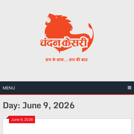
Skip
to
content
MENU
Day:
June 9, 2026
June 9, 2026