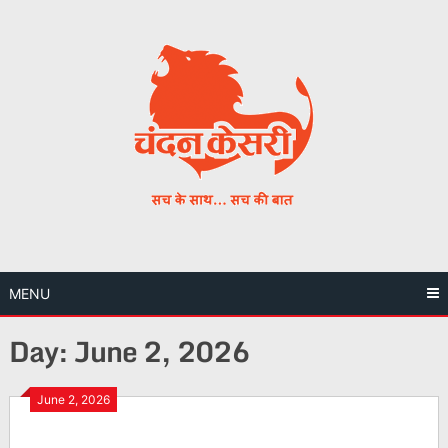
Skip
to
content
MENU
Day:
June 2, 2026
June 2, 2026