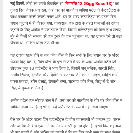
नई दिल्ली.
टीवी का सबसे विवादित शो
‘बिग बॉस 13 (Bigg Boss 13)’
का
दूसरा दिन रोचक भरा रहा, जहां घर की मालकिन अमिषा पटेल ने कंटेस्टेंट्स के
साथ मजकर मस्ती करती नजर आईं. घर के अंदर कंटेस्टेंट्स का पहला दिन
राशन जुटाने में ही निकल गया. दरअसल, एक टास् के तहत घरवालों को राशन
जुटाने के लिए अमीषा ने एक टास्ट दिया, जिसमें कंटेस्टेंट्स को बिना हाथ लगाए
मुंह से किसी भी सामान को एक दूसरे के पास पहुंचाना था. यह टास्क वैसे तो बड़ा
रोचक था, लेकिन थोड़ा टफ भी था.
यह टास्क खत्म होने के बाद ‘बिग बॉस’ ने फिर सभी के लिए राशन घर के अंदर
भेजवा दिए. बता दें, ‘बिग बॉस’ के इस सीजन में घर के अंदर अमीषा पटेल को
छोड़कर कुल 13 कंटेस्टेंट ने भाग लिया है, जिसमें अबू मलिक, आरती सिंह,
असीम रियाज, दल्जीत कौर, देवोलीना भट्टाचार्जी, कोएना मित्रा, माहिरा शर्मा,
पारस छाबड़ा, रश्मि देसाई, शेफाली बग्गा, शहनाज कौर गिल, सिद्धार्थ डे और
सिद्धार्थ शुक्ला शामिल हैं.
अमीषा पटेल एक स्पेशल रोल में हैं. उन्हें घर की मालकिन के तौर पर ‘बिग बॉस’ में
शामिल किया गया है. इसलिए उन्हें कंटेस्टेंट के रूप में नहीं गिना जाएगा.
वैसे घर के अंदर पहला दिन कंटेस्टेंट्स के बीच बहसबाजी भी जमकर हुए. पारस
और आसिम के बीच एक गाने को लेकर काफी झगड़ा होता है. इसमें फिर शहनाज
भी कूद पड़ती है और आसिम को कहती हैं कि वह फिर कभी जम्मू के साथ पंजाब