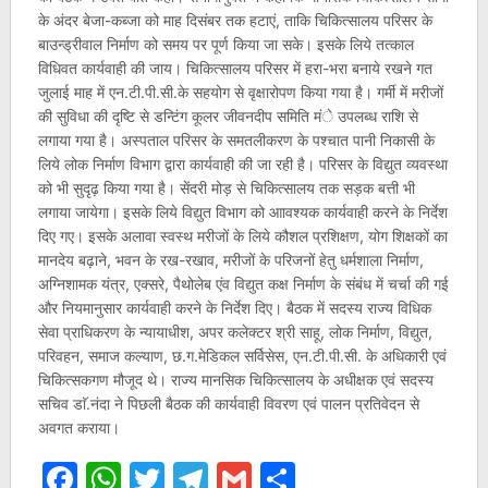
के अंदर बेजा-कब्जा को माह दिसंबर तक हटाएं, ताकि चिकित्सालय परिसर के
बाउन्ड्रीवाल निर्माण को समय पर पूर्ण किया जा सके। इसके लिये तत्काल
विधिवत कार्यवाही की जाय। चिकित्सालय परिसर में हरा-भरा बनाये रखने गत
जुलाई माह में एन.टी.पी.सी.के सहयोग से वृक्षारोपण किया गया है। गर्मी में मरीजों
की सुविधा की दृष्टि से डन्टिंग कूलर जीवनदीप समिति मंे उपलब्ध राशि से
लगाया गया है। अस्पताल परिसर के समतलीकरण के पश्चात पानी निकासी के
लिये लोक निर्माण विभाग द्वारा कार्यवाही की जा रही है। परिसर के विद्युत व्यवस्था
को भी सुदृढ़ किया गया है। सेंदरी मोड़ से चिकित्सालय तक सड़क बत्ती भी
लगाया जायेगा। इसके लिये विद्युत विभाग को आावश्यक कार्यवाही करने के निर्देश
दिए गए। इसके अलावा स्वस्थ मरीजों के लिये कौशल प्रशिक्षण, योग शिक्षकों का
मानदेय बढ़ाने, भवन के रख-रखाव, मरीजों के परिजनों हेतु धर्मशाला निर्माण,
अग्निशामक यंत्र, एक्सरे, पैथोलेब एंव विद्युत कक्ष निर्माण के संबंध में चर्चा की गई
और नियमानुसार कार्यवाही करने के निर्देश दिए। बैठक में सदस्य राज्य विधिक
सेवा प्राधिकरण के न्यायाधीश, अपर कलेक्टर श्री साहू, लोक निर्माण, विद्युत,
परिवहन, समाज कल्याण, छ.ग.मेडिकल सर्विसेस, एन.टी.पी.सी. के अधिकारी एवं
चिकित्सकगण मौजूद थे। राज्य मानसिक चिकित्सालय के अधीक्षक एवं सदस्य
सचिव डाॅ.नंदा ने पिछली बैठक की कार्यवाही विवरण एवं पालन प्रतिवेदन से
अवगत कराया।
Facebook
WhatsApp
Twitter
Telegram
Gmail
Share