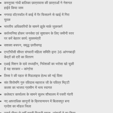
कस्तूरबा गांधी बालिका छात्रावास की छात्राओं ने नेशनल
हाईवे किया जाम
नगरदा वॉटरफॉल में काई में पैर फिसलने से खाई में गिरा
युवक
भारतीय अधिकारियों के सामने झुके मार्क जुकरबर्ग
कर्तव्यनिष्ठ होकर जनसेवा एवं सुशासन के लिए जमीनी स्तर
पर करें बेहतर कार्य: मुख्यमंत्री
सशक्त बचपन, समृद्ध छत्तीसगढ़
एनटीपीसी सीपत संगवारी महिला समिति द्वारा 36 आंगनबाड़ी
केंद्रों को दरी का वितरण
एआई मिशन के दावे तथ्यहीन, निवेशकों का भरोसा खो चुकी
है यह सरकार – कांग्रेस
लिसा रे की पहल से मिडलाइफ हेल्थ को नई दिशा
संत शिरोमणि गुरु रविदास महाराज जी के पवित्र मिट्टी
कलश का भाजपा ग्रामीण में भव्य स्वागत
कलेक्टर कार्यालय के सामने सुलभ शौचालय में पसरी गंदगी
नए आपराधिक कानूनों के क्रियान्वयन में बिलासपुर बना
प्रदेश का मॉडल जिला
स्मार्ट मीटर से नहीं बढ़ती बिजली खपत, आंकड़ों ने दूर किया