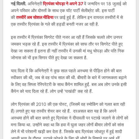
नई दिल्ली.
अभिनेत्री
प्रियंका चोपड़ा ने अपने 37
वें जन्मदिन पर 18 जुलाई को
अपने परिवार और दोस्तों के साथ एक यॉट पार्टी सेलीब्रेट की. इस पार्टी
की
तस्वीरें अब सोशल मीडिया
पर छाई हुई हैं. लेकिन इन वायरल तस्वीरों में से
एक तस्वीर प्रियंका के गले की हड्डी बनती नजर आ रही है.
इस तस्वीर में प्रियंका सिगरेट पीते नजर आ रही हैं जिसके चलते लोग उनपर
जमकर भड़क रहे हैं. इस तस्वीर में प्रियंका को साफ तौर पर सिगरेट पीते हुए
देखा जा सकता है इतना ही नहीं तस्वीर में उनकी मां मधु चोपड़ा और पति निक
जोनास को भी इस सिगार पीते हुए देखा जा सकता है.
याद दिला दें कि अभिनेत्री ने कुछ साल पहले अस्थमा से पीड़ित होने की बात
स्वीकार की थी, जब से वह पांच साल की थी. बीमारी के बारे में जागरूकता बढ़ाने
के लिए वह सिप्ला रेस्पिरेटरी के साथ कैंपेन शामिल हुईं. बस अब लोग उनके इसी
कैंपेन को याद दिला रहे हैं. लोग उन्हें ‘पाखंडी’ कह रहे हैं.
लोग प्रियंका की 2010 की एक पोस्ट, (जिसमें वह स्मोकिंग को गलत बता रही
हैं) लगाते हुए यह तस्वीर शेयर कर रहे हैं. दरअसल बात यह है कि अपने
अस्थमा होने की बात करते हुए प्रियंका ने दीपावली पर पटाखे जलाने से लोगों को
मना किया था. उन्होंने कहा था कि हवा में घुला जहर लोगों बीमार लोगों को सांस
लेने में भी परेशानी खड़ी कर देता है. जिसके बाद प्रियंका जोधपुर में हुई शादी
अपनी भव्य के दौरान, पटाखे फोड़ने के लिए भी लोगों के निशाने पर आई थीं.