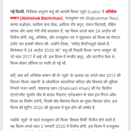
नई दिल्ली.
निर्देशक अनुराग बसु की आगामी फिल्म ‘लूडो (Ludo)’ में
अभिषेक
बच्चन (Abhishek Bachchan)
, राजकुमार राव (Rajkummar Rao),
सान्या मल्होत्रा, फातिमा सना शेख, आदित्य रॉय कपूर, पंकज त्रिपाठी, रोहित
सराफ और आशा नेगी जैसे कलाकार हैं. यह फिल्म अगले साल 24 अप्रैल को
रिलीज होगी. बसु, अभिषेक, और राजकुमार राव ने शुक्रवार को फिल्म का पोस्टर
ट्वीट कर इसकी घोषणा की. उन्होंने लिखा, “चलिए हैशटैगलूडो खेलते हैं.
सिनेमाघर में 24 अप्रैल 2020 को.” बसु की पिछली फिल्म ‘जग्गा जासूस’ थी,
जो साल 2017 में आई थी. इस फिल्म में रणबीर कपूर, और कटरीना कैफ थे.
फिल्म बॉक्स ऑफिस पर फ्लॉप हो गई थी.
वहीं, बात करें अभिषेक बच्चन की तो ‘लूडो’ के अलावा वह अगले साल 2012 की
थ्रिलर फिल्म ‘कहानी’ के लोकप्रिय काल्पनिक चरित्र बॉब बिश्वास की भूमिका
निभाते नजर आएंगे. शाहरुख खान (Shahrukh Khan) की रेड चिलीज
एंटरटेनमेंट सुजॉय घोष के बाउंड स्क्रिप्ट प्रोडक्शन के साथ इस स्पिन-ऑफ
फिल्म का निर्माण करेगी, जिसमें बॉब बिश्वास फिल्म का मुख्य किरदार होगा. इस
फिल्म की शूटिंग 2020 की शुरुआत में शुरू होने की उम्मीद है.
जबकि ‘लूडो’ से पहले राजकुमार की फिल्म ‘शिमला मिर्ची’ रिलीज होने वाली है.
यह फिल्म अगले साल 3 जनवरी 2020 में रिलीज होगी. इस फिल्म में राजकुमार