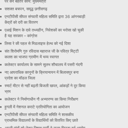
पर करें बेहतर कार्य: मुख्यमंत्री
सशक्त बचपन, समृद्ध छत्तीसगढ़
एनटीपीसी सीपत संगवारी महिला समिति द्वारा 36 आंगनबाड़ी
केंद्रों को दरी का वितरण
एआई मिशन के दावे तथ्यहीन, निवेशकों का भरोसा खो चुकी
है यह सरकार – कांग्रेस
लिसा रे की पहल से मिडलाइफ हेल्थ को नई दिशा
संत शिरोमणि गुरु रविदास महाराज जी के पवित्र मिट्टी
कलश का भाजपा ग्रामीण में भव्य स्वागत
कलेक्टर कार्यालय के सामने सुलभ शौचालय में पसरी गंदगी
नए आपराधिक कानूनों के क्रियान्वयन में बिलासपुर बना
प्रदेश का मॉडल जिला
स्मार्ट मीटर से नहीं बढ़ती बिजली खपत, आंकड़ों ने दूर किया
भ्रम
कलेक्टर ने निर्माणाधीन गौ अभ्यारण्य का किया निरीक्षण
हुगली में नेशनल कराटे प्रतियोगिता का आयोजन
एनटीपीसी सीपत संगवारी महिला समिति ने शासकीय
प्राथमिक विद्यालयों के विद्यार्थियों को वितरित किए छाते
अपनी मांगों को लेकर निषाद पार्टी ने राज्य पिछड़ा वर्ग आयोग