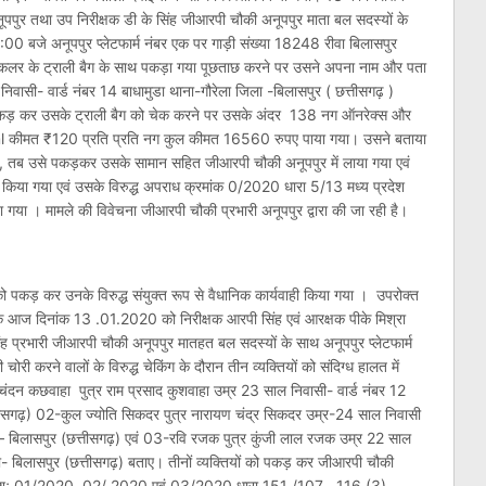
ूपपुर तथा उप निरीक्षक डी के सिंह जीआरपी चौकी अनूपपुर माता बल सदस्यों के
0 बजे अनूपपुर प्लेटफार्म नंबर एक पर गाड़ी संख्या 18248 रीवा बिलासपुर
ी कलर के ट्राली बैग के साथ पकड़ा गया पूछताछ करने पर उसने अपना नाम और पता
 निवासी- वार्ड नंबर 14 बाधामुडा थाना-गौरेला जिला -बिलासपुर ( छत्तीसगढ़ )
े पकड़ कर उसके ट्राली बैग को चेक करने पर उसके अंदर 138 नग ऑनरेक्स और
 कीमत ₹120 प्रति प्रति नग कुल कीमत 16560 रुपए पाया गया। उसने बताया
है, तब उसे पकड़कर उसके सामान सहित जीआरपी चौकी अनूपपुर में लाया गया एवं
किया गया एवं उसके विरुद्ध अपराध क्रमांक 0/2020 धारा 5/13 मध्य प्रदेश
ा । मामले की विवेचना जीआरपी चौकी प्रभारी अनूपपुर द्वारा की जा रही है।
ो पकड़ कर उनके विरुद्ध संयुक्त रूप से वैधानिक कार्यवाही किया गया । उपरोक्त
 कि आज दिनांक 13 .01.2020 को निरीक्षक आरपी सिंह एवं आरक्षक पीके मिश्रा
ह प्रभारी जीआरपी चौकी अनूपपुर मातहत बल सदस्यों के साथ अनूपपुर प्लेटफार्म
ी करने वालों के विरुद्ध चेकिंग के दौरान तीन व्यक्तियों को संदिग्ध हालत में
न कछवाहा पुत्र राम प्रसाद कुशवाहा उम्र 23 साल निवासी- वार्ड नंबर 12
तीसगढ़) 02-कुल ज्योति सिकदर पुत्र नारायण चंद्र सिकदर उम्र-24 साल निवासी
 – बिलासपुर (छत्तीसगढ़) एवं 03-रवि रजक पुत्र कुंजी लाल रजक उम्र 22 साल
ला- बिलासपुर (छत्तीसगढ़) बताए। तीनों व्यक्तियों को पकड़ कर जीआरपी चौकी
 क्रमशः 01/2020, 02/ 2020 एवं 03/2020 धारा 151 /107 , 116 (3)