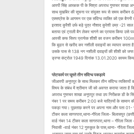
आरपी सिंह आरक्षक पी के मिश्रा अपराध गुप्तचर शाखा अन
साथ मुखबिर की सूचना पर संयुक्त रूप से समय करीबन 6:0
एक्सप्रेस के आगमन पर एक संदिग्ध व्यक्ति को एक बैगन
इरशाद कुरैशी उर्फ बड़े पुत्र नौशाद कुरेशी उम्र -21 साल
बताया एवं ट्राली बैग लेकर भागने का प्रयास किया उस
आरसी कफ सिरप प्रत्येक शीशी का वजन करीबन 100ml
कि बुढार से खरीद कर नशीली दवाइयों का व्यापार करता 
उसके पास से 138 नग नशीली दवाइयों की शीशी को जप्त 
ड्रग्स कंट्रोल 1949 दिनांक 13.01.2020 कायम किया गय
प्लेटफार्म पर घूमते तीन संदिग्ध पकड़ाये
जीआरपी अनूपपुर के साथ मिलकर तीन संदिग्ध व्यक्तियों क
विषय के संबंध में श्रीमान जी को अवगत कराया जाता है
अपराध गुप्तचर शाखा अनूपपुर तथा उप निरीक्षक डी के सिं
नंबर 1 पर समय करीबन 2:00 बजे यात्रियों के सामान की चोर
पकड़ा गया। पूछताछ करने पर अपना नाम और पता 01- चंद
टीकर कला सागरपारा,थाना-गौरेला जिला- बिलासपुर (छत्
वार्ड नंबर 14 टीकर कला सागरपारा,थाना – गौरेला जिला
निवासी -वार्ड नंबर 12 गुरुकुल के पास,थाना- गौरेला जि
अनूपपुर लाया गया एवं उनके विरुद्ध अपराध क्रमांक