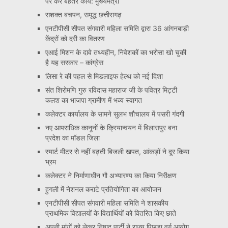
पर करें बेहतर कार्य: मुख्यमंत्री
सशक्त बचपन, समृद्ध छत्तीसगढ़
एनटीपीसी सीपत संगवारी महिला समिति द्वारा 36 आंगनबाड़ी
केंद्रों को दरी का वितरण
एआई मिशन के दावे तथ्यहीन, निवेशकों का भरोसा खो चुकी
है यह सरकार – कांग्रेस
लिसा रे की पहल से मिडलाइफ हेल्थ को नई दिशा
संत शिरोमणि गुरु रविदास महाराज जी के पवित्र मिट्टी
कलश का भाजपा ग्रामीण में भव्य स्वागत
कलेक्टर कार्यालय के सामने सुलभ शौचालय में पसरी गंदगी
नए आपराधिक कानूनों के क्रियान्वयन में बिलासपुर बना
प्रदेश का मॉडल जिला
स्मार्ट मीटर से नहीं बढ़ती बिजली खपत, आंकड़ों ने दूर किया
भ्रम
कलेक्टर ने निर्माणाधीन गौ अभ्यारण्य का किया निरीक्षण
हुगली में नेशनल कराटे प्रतियोगिता का आयोजन
एनटीपीसी सीपत संगवारी महिला समिति ने शासकीय
प्राथमिक विद्यालयों के विद्यार्थियों को वितरित किए छाते
अपनी मांगों को लेकर निषाद पार्टी ने राज्य पिछड़ा वर्ग आयोग