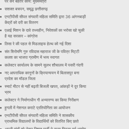
पर करें बेहतर कार्य: मुख्यमंत्री
सशक्त बचपन, समृद्ध छत्तीसगढ़
एनटीपीसी सीपत संगवारी महिला समिति द्वारा 36 आंगनबाड़ी
केंद्रों को दरी का वितरण
एआई मिशन के दावे तथ्यहीन, निवेशकों का भरोसा खो चुकी
है यह सरकार – कांग्रेस
लिसा रे की पहल से मिडलाइफ हेल्थ को नई दिशा
संत शिरोमणि गुरु रविदास महाराज जी के पवित्र मिट्टी
कलश का भाजपा ग्रामीण में भव्य स्वागत
कलेक्टर कार्यालय के सामने सुलभ शौचालय में पसरी गंदगी
नए आपराधिक कानूनों के क्रियान्वयन में बिलासपुर बना
प्रदेश का मॉडल जिला
स्मार्ट मीटर से नहीं बढ़ती बिजली खपत, आंकड़ों ने दूर किया
भ्रम
कलेक्टर ने निर्माणाधीन गौ अभ्यारण्य का किया निरीक्षण
हुगली में नेशनल कराटे प्रतियोगिता का आयोजन
एनटीपीसी सीपत संगवारी महिला समिति ने शासकीय
प्राथमिक विद्यालयों के विद्यार्थियों को वितरित किए छाते
अपनी मांगों को लेकर निषाद पार्टी ने राज्य पिछड़ा वर्ग आयोग