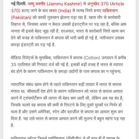
नई दिल्‍ली.
जम्मू कश्मीर (Jammu Kashmir)
से
अनुच्छेद 370 (Article
370)
हटाए जाने के बाद
भारत (India)
से तल्‍ख रिश्‍ते बनाए
पाकिस्‍तान
(Pakistan)
को काफी नुकसान झेलना पड़ा रहा है. खास तौर से कारोबारी
लिहाज से, जिसका असर न केवल उसकी इंडस्‍ट्रीज पर पड़ रहा है, बल्कि आम
जनता भी इससे बेहद जूझ रही है. दरअसल, भारत से कारोबारी रिश्‍ते खत्‍म कर
देने की वजह से पाकिस्‍तान में कपास की भारी कमी हो गई है. नतीजतन उसका
कपड़ा इंडस्‍ट्री ठप पड़ गई है.
मीडिया रिपोर्ट्स के मुताबिक, पाकिस्तान में कपास (Cotton) उत्पादन में करीब
35 प्रतिशत की गिरावट दर्ज की गई है. इसकी बड़ी वजह है भारत से व्यापार
बंद होने के कारण पाकिस्‍तान के कपड़ा उद्योगों के पास कपास का न पहुंचना.
व्‍यापारिक संबंध खत्‍म होने से पहले पाकिस्‍तान बड़ी तादात में भारत से कपास
मंगाता था. सीमावर्ती देश होने के कारण पाकिस्तान को भारत से कपास आयात
करने में ट्रांसपोर्टेशन की लागत भी बेहद कम आती थी, लेकिन अब यह बंद है,
जिसके चलते वह कपास की कमी से निपटने के लिए दूसरे मुल्‍कों पर निर्भर हो
चला है और उसने अमेरिका, स्पेन और ब्राज़ील से कपास का आयात शुरू कर
दिया है. यह उसे भारत से कपास आयात करने की तुलना में बहुत महंगा पड़ रहा
है.
पाकिस्तान कॉटन जिनर्स एसोसिएशन (पीसीजीए) ने भी हाल ही में कपास के