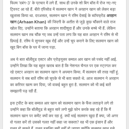
फिल्म ‘दबंग-3’ के प्रचार में लगे हैं. साथ ही उनके शो बिग बॉस में रोज नए-नए
ट्विस्ट आ रहे हैं. बीते एपिसोड में सलमान खान ने अरहान खान को लेकर बड़ा
खुलासा किया था. दरअसल, सलमान खान ने रश्मि देसाई के ब्वॉयफ्रेंड
अरहान
खान (Arhaan Khan)
की जिंदगी के अतीत से जुड़े कुछ चौंकाने वाले राज
खोल दिए. उन्होंने बताया कि अरहान शादीशुदा हैं और उनके बच्चे भी हैं. लेकिन
सलमान खान तब चौंक गए जब उन्हें पता लगा कि यह बात अरहान ने रश्मि से भी
छिपाई है. रश्मि ये सुनकर खूब रोईं और उन्हें चुप कराने के लिए सलमान खान को
खुद बिग बॉस के घर में जाना पड़ा.
अब ये बात बॉलीवुड एक्टर और प्रोड्यूसर कमाल आर खान को पसंद नहीं आई.
उन्होंने लिखा कि यह बहुत खराब बात है कि नेशनल चैनल पर एक स्ट्रगल कर
रहे एक्टर अरहान का सलमान खान ने अपमान किया. मैं सलमान की तरह नहीं हूं.
सलमान ये सब बातें रश्मि को चुपके से भी बता सकते थे. आज सलमान ने अरहान
का करियर खत्म कर दिया, जो वाकई बहुत बुरा है. सलमान को भी कई बातें
समझानी पड़ रही हैं.
इस ट्वीट के बाद कमाल आर खान को सलमान खान के फैंस लताड़ने लगे तो
उन्होंने कहा कि बॉलीवुड से बहुत सारे लगो मुझे फोन करके कह रहे हैं कि मैं
सलमान खान पर कमेंट क्यों कर रहा हूं. क्यों भाई सलमान खुदा हैं क्या, जो अगर
वो गलत करें तो उसको गलत नहीं कहा जा सकता? वह भी एक इंसान हैं और
गलत हो सकते हैं. गलत इसलिए सही नहीं हो जाएगा क्योंकि सलमान खान इसे