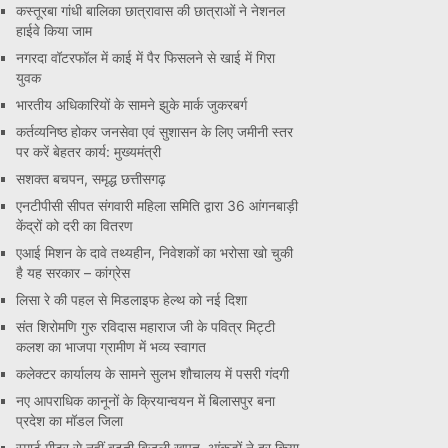
कस्तूरबा गांधी बालिका छात्रावास की छात्राओं ने नेशनल
हाईवे किया जाम
नगरदा वॉटरफॉल में काई में पैर फिसलने से खाई में गिरा
युवक
भारतीय अधिकारियों के सामने झुके मार्क जुकरबर्ग
कर्तव्यनिष्ठ होकर जनसेवा एवं सुशासन के लिए जमीनी स्तर
पर करें बेहतर कार्य: मुख्यमंत्री
सशक्त बचपन, समृद्ध छत्तीसगढ़
एनटीपीसी सीपत संगवारी महिला समिति द्वारा 36 आंगनबाड़ी
केंद्रों को दरी का वितरण
एआई मिशन के दावे तथ्यहीन, निवेशकों का भरोसा खो चुकी
है यह सरकार – कांग्रेस
लिसा रे की पहल से मिडलाइफ हेल्थ को नई दिशा
संत शिरोमणि गुरु रविदास महाराज जी के पवित्र मिट्टी
कलश का भाजपा ग्रामीण में भव्य स्वागत
कलेक्टर कार्यालय के सामने सुलभ शौचालय में पसरी गंदगी
नए आपराधिक कानूनों के क्रियान्वयन में बिलासपुर बना
प्रदेश का मॉडल जिला
स्मार्ट मीटर से नहीं बढ़ती बिजली खपत, आंकड़ों ने दूर किया