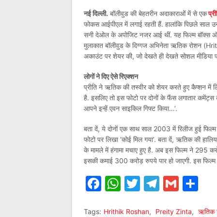
नई दिल्ली.
बॉलीवुड की बेहतरीन अदाकाराओं में से एक
प्र
फोकस आईपीएल में लगाई रहती हैं. हालांकि पिछले साल उन्ह
सनी देओल के अपोजिट नजर आई थीं. यह फिल्म बॉक्स ऑफि
मुलाकात बॉलीवुड के दिग्गज अभिनेता ऋतिक रोशन (Hrith
अकाउंट पर शेयर की, जो देखते ही देखते सोशल मीडिया 
लोगों ने दिए ऐसे रिएक्शन
प्रीति ने ऋतिक की तस्वीर को शेयर करते हुए कैप्शन मे
है. इसलिए तो इस फोटो पर दोनों के फैंस लगातार कमेंट्स
आपने इन्हें एवन साइकिल गिफ्ट किया…’.
बता दें, ये दोनों एक साथ साल 2003 में रिलीज हुई फिल्
फोटो पर लिखा ‘कोई मिल गया’. बता दें, ऋतिक की हालि
के मामले में हंगामा मचाए हुए है. अब इस फिल्म ने 295 
इसकी कमाई 300 करोड़ रुपये पार हो जाएगी. इस फिल्म म
Facebook
WhatsApp
Twitter
Telegr
Gmai
Sh
Tags:
Hrithik Roshan
,
Preity Zinta
,
ऋतिक 