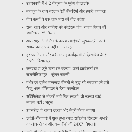
उत्तरकाशी में 4.2 तीव्रता के भूकंप के झटके
मानसून के साथ दस्तक देती बीमारियां और हमारी सतर्कता
तीन बहनों ने एक साथ पास की नीट परीक्षा
सच, सत्ता और साजिश की कोर्टरूम जंग: राजन मिश्रा की
‘आर्टिकल 25’ तैयार
आरएसएस के विरोध के कारण आदिवासी मुख्यमंत्री अपने
समाज का उत्सव नहीं मना पा रहा
हर घर तिरंगा और वंदे मातरम् कार्यक्रमों से देशभक्ति के रंग
में रंगेगा बिलासपुर
जनसंघ से जुड़े पिता बने प्रेरणा, पार्टी कार्यकर्ता बने
राजनीतिक गुरु : भूपेंद्र सवन्नी
गंभीर एवं दुर्लभ जन्मजात बीमारी से जूझ रहे नवजात को श्री
शिशु भवन हॉस्पिटल ने दिया नवजीवन
सर्टिफिकेट से नौकरी नहीं मिल सकती, तो उसका कोई
मतलब नहीं : राहुल
इनरव्हील ने सावन उत्सव और मैत्री दिवस मनाया
उदंती-सीतानदी में शुरू हुआ स्मार्ट सर्विलांस सिस्टम -एआई
तकनीक से वन और वन्यजीवों की 24X7 निगरानी
कभी भी खोला जा सकता है मिनीमाता बांगो जलाशय का गेट,